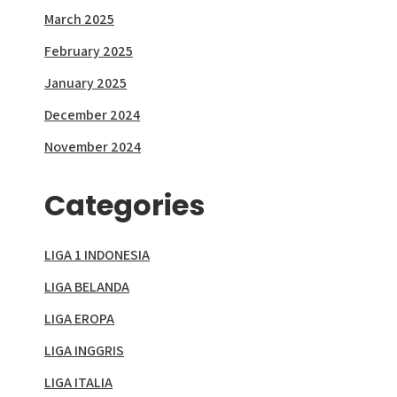
March 2025
February 2025
January 2025
December 2024
November 2024
Categories
LIGA 1 INDONESIA
LIGA BELANDA
LIGA EROPA
LIGA INGGRIS
LIGA ITALIA