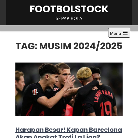
Skip
FOOTBOLSTOCK
to
content
SEPAK BOLA
Menu
Open
TAG:
MUSIM 2024/2025
the
main
menu
Harapan Besar! Kapan Barcelona
Akan Angkat Trofi La Liga?