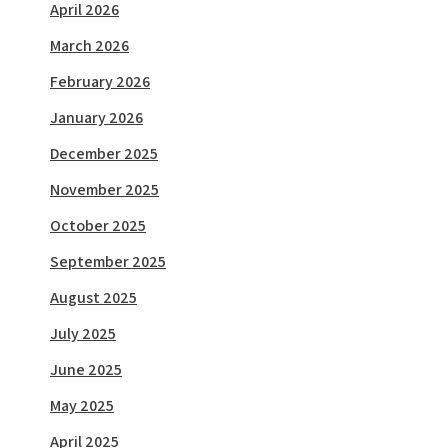
April 2026
March 2026
February 2026
January 2026
December 2025
November 2025
October 2025
September 2025
August 2025
July 2025
June 2025
May 2025
April 2025