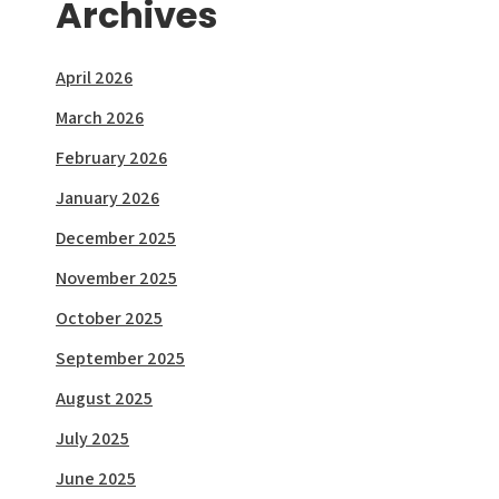
Archives
April 2026
March 2026
February 2026
January 2026
December 2025
November 2025
October 2025
September 2025
August 2025
July 2025
June 2025