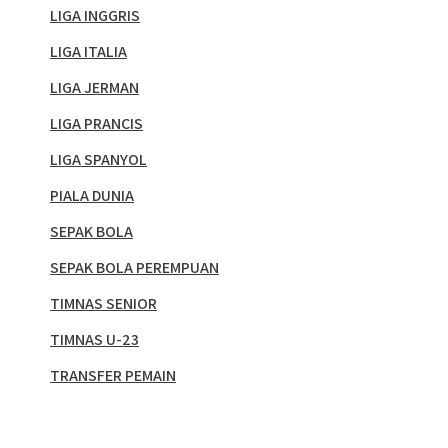
LIGA INGGRIS
LIGA ITALIA
LIGA JERMAN
LIGA PRANCIS
LIGA SPANYOL
PIALA DUNIA
SEPAK BOLA
SEPAK BOLA PEREMPUAN
TIMNAS SENIOR
TIMNAS U-23
TRANSFER PEMAIN