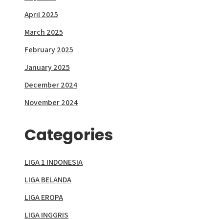
April 2025
March 2025
February 2025
January 2025
December 2024
November 2024
Categories
LIGA 1 INDONESIA
LIGA BELANDA
LIGA EROPA
LIGA INGGRIS