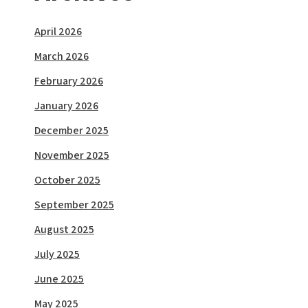
April 2026
March 2026
February 2026
January 2026
December 2025
November 2025
October 2025
September 2025
August 2025
July 2025
June 2025
May 2025