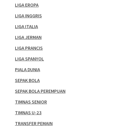
LIGA EROPA
LIGA INGGRIS
LIGA ITALIA
LIGA JERMAN
LIGA PRANCIS
LIGA SPANYOL
PIALA DUNIA
SEPAK BOLA
SEPAK BOLA PEREMPUAN
TIMNAS SENIOR
TIMNAS U-23
TRANSFER PEMAIN