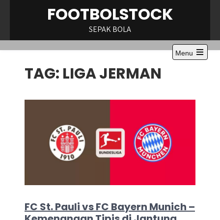
Skip
FOOTBOLSTOCK
to
content
SEPAK BOLA
Menu
Open
TAG:
LIGA JERMAN
the
main
menu
FC St. Pauli vs FC Bayern Munich –
Kemenangan Tipis di Jantung