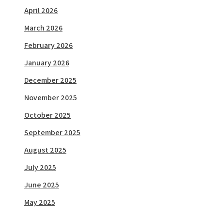
April 2026
March 2026
February 2026
January 2026
December 2025
November 2025
October 2025
September 2025
August 2025
July 2025
June 2025
May 2025