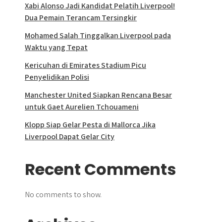
Xabi Alonso Jadi Kandidat Pelatih Liverpool!
Dua Pemain Terancam Tersingkir
Mohamed Salah Tinggalkan Liverpool pada
Waktu yang Tepat
Kericuhan di Emirates Stadium Picu
Penyelidikan Polisi
Manchester United Siapkan Rencana Besar
untuk Gaet Aurelien Tchouameni
Klopp Siap Gelar Pesta di Mallorca Jika
Liverpool Dapat Gelar City
Recent Comments
No comments to show.