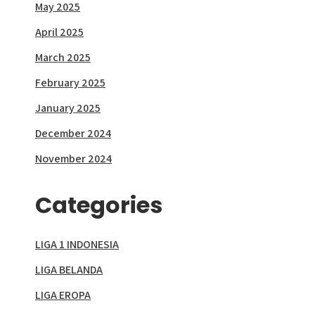
May 2025
April 2025
March 2025
February 2025
January 2025
December 2024
November 2024
Categories
LIGA 1 INDONESIA
LIGA BELANDA
LIGA EROPA