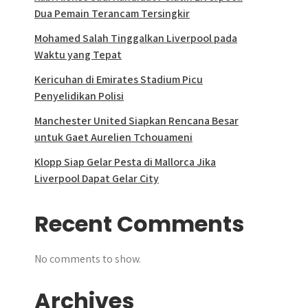
Dua Pemain Terancam Tersingkir
Mohamed Salah Tinggalkan Liverpool pada
Waktu yang Tepat
Kericuhan di Emirates Stadium Picu
Penyelidikan Polisi
Manchester United Siapkan Rencana Besar
untuk Gaet Aurelien Tchouameni
Klopp Siap Gelar Pesta di Mallorca Jika
Liverpool Dapat Gelar City
Recent Comments
No comments to show.
Archives