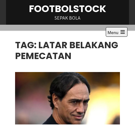
Skip
FOOTBOLSTOCK
to
content
SEPAK BOLA
Menu
Open
TAG:
LATAR BELAKANG
the
main
menu
PEMECATAN