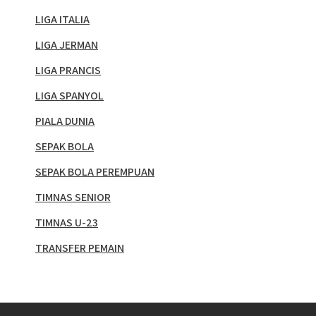
LIGA ITALIA
LIGA JERMAN
LIGA PRANCIS
LIGA SPANYOL
PIALA DUNIA
SEPAK BOLA
SEPAK BOLA PEREMPUAN
TIMNAS SENIOR
TIMNAS U-23
TRANSFER PEMAIN