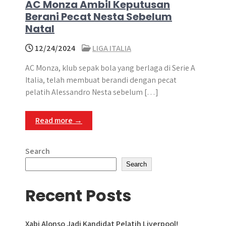
AC Monza Ambil Keputusan
Berani Pecat Nesta Sebelum
Natal
12/24/2024
LIGA ITALIA
AC Monza, klub sepak bola yang berlaga di Serie A
Italia, telah membuat berandi dengan pecat
pelatih Alessandro Nesta sebelum […]
Read more →
Search
Search
Recent Posts
Xabi Alonso Jadi Kandidat Pelatih Liverpool!