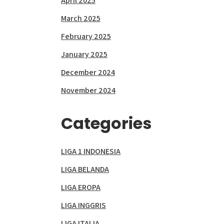
April 2025
March 2025
February 2025
January 2025
December 2024
November 2024
Categories
LIGA 1 INDONESIA
LIGA BELANDA
LIGA EROPA
LIGA INGGRIS
LIGA ITALIA