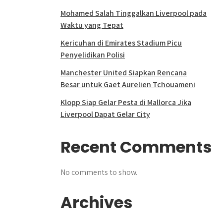
Mohamed Salah Tinggalkan Liverpool pada
Waktu yang Tepat
Kericuhan di Emirates Stadium Picu
Penyelidikan Polisi
Manchester United Siapkan Rencana
Besar untuk Gaet Aurelien Tchouameni
Klopp Siap Gelar Pesta di Mallorca Jika
Liverpool Dapat Gelar City
Recent Comments
No comments to show.
Archives