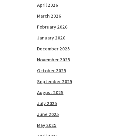
April 2026
March 2026
February 2026
January 2026
December 2025
November 2025
October 2025
September 2025
August 2025
July 2025
June 2025
May 2025