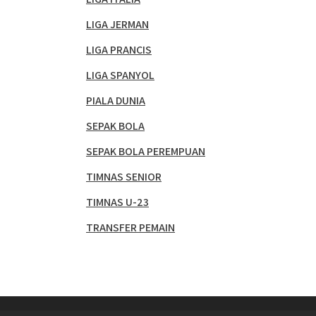
LIGA JERMAN
LIGA PRANCIS
LIGA SPANYOL
PIALA DUNIA
SEPAK BOLA
SEPAK BOLA PEREMPUAN
TIMNAS SENIOR
TIMNAS U-23
TRANSFER PEMAIN