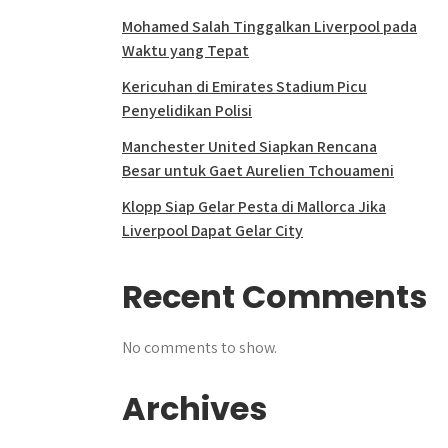
Mohamed Salah Tinggalkan Liverpool pada
Waktu yang Tepat
Kericuhan di Emirates Stadium Picu
Penyelidikan Polisi
Manchester United Siapkan Rencana
Besar untuk Gaet Aurelien Tchouameni
Klopp Siap Gelar Pesta di Mallorca Jika
Liverpool Dapat Gelar City
Recent Comments
No comments to show.
Archives