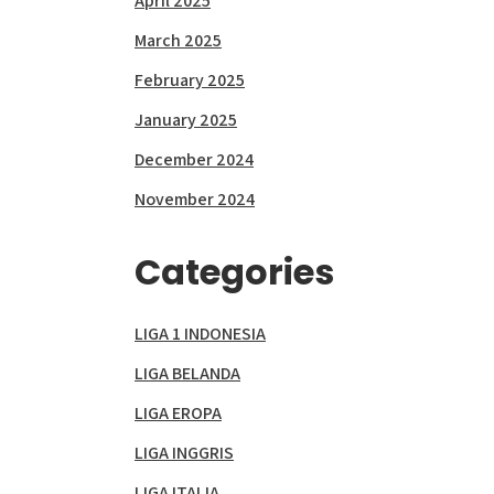
April 2025
March 2025
February 2025
January 2025
December 2024
November 2024
Categories
LIGA 1 INDONESIA
LIGA BELANDA
LIGA EROPA
LIGA INGGRIS
LIGA ITALIA