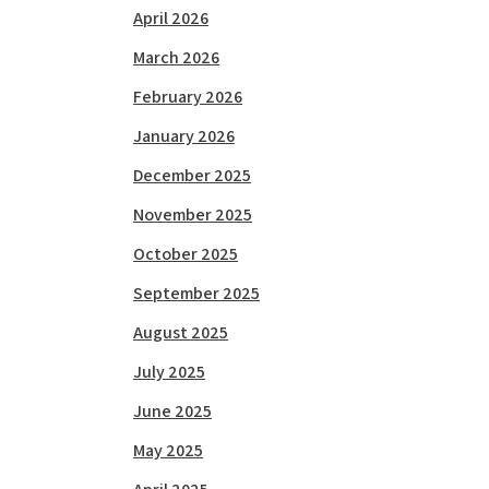
April 2026
March 2026
February 2026
January 2026
December 2025
November 2025
October 2025
September 2025
August 2025
July 2025
June 2025
May 2025