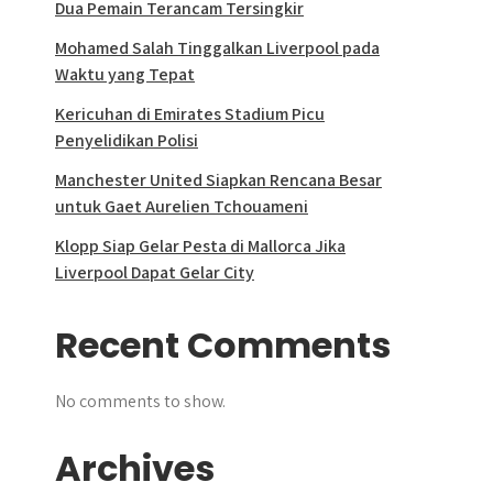
Dua Pemain Terancam Tersingkir
Mohamed Salah Tinggalkan Liverpool pada
Waktu yang Tepat
Kericuhan di Emirates Stadium Picu
Penyelidikan Polisi
Manchester United Siapkan Rencana Besar
untuk Gaet Aurelien Tchouameni
Klopp Siap Gelar Pesta di Mallorca Jika
Liverpool Dapat Gelar City
Recent Comments
No comments to show.
Archives