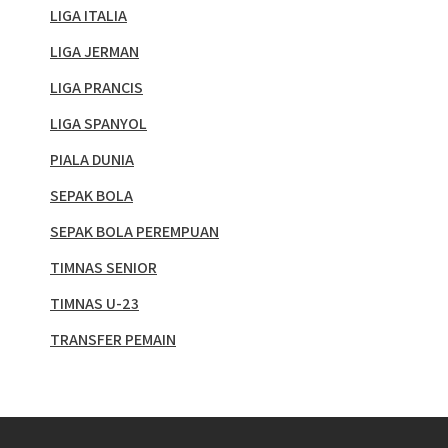
LIGA ITALIA
LIGA JERMAN
LIGA PRANCIS
LIGA SPANYOL
PIALA DUNIA
SEPAK BOLA
SEPAK BOLA PEREMPUAN
TIMNAS SENIOR
TIMNAS U-23
TRANSFER PEMAIN