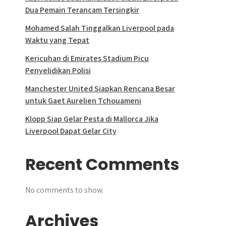
Dua Pemain Terancam Tersingkir
Mohamed Salah Tinggalkan Liverpool pada
Waktu yang Tepat
Kericuhan di Emirates Stadium Picu
Penyelidikan Polisi
Manchester United Siapkan Rencana Besar
untuk Gaet Aurelien Tchouameni
Klopp Siap Gelar Pesta di Mallorca Jika
Liverpool Dapat Gelar City
Recent Comments
No comments to show.
Archives