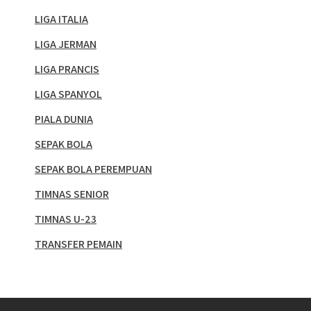
LIGA ITALIA
LIGA JERMAN
LIGA PRANCIS
LIGA SPANYOL
PIALA DUNIA
SEPAK BOLA
SEPAK BOLA PEREMPUAN
TIMNAS SENIOR
TIMNAS U-23
TRANSFER PEMAIN