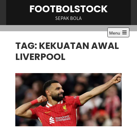
Skip
FOOTBOLSTOCK
to
content
SEPAK BOLA
Menu
Open
TAG:
KEKUATAN AWAL
the
main
menu
LIVERPOOL