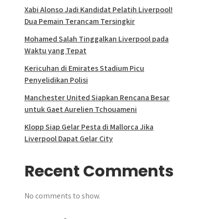
Xabi Alonso Jadi Kandidat Pelatih Liverpool!
Dua Pemain Terancam Tersingkir
Mohamed Salah Tinggalkan Liverpool pada
Waktu yang Tepat
Kericuhan di Emirates Stadium Picu
Penyelidikan Polisi
Manchester United Siapkan Rencana Besar
untuk Gaet Aurelien Tchouameni
Klopp Siap Gelar Pesta di Mallorca Jika
Liverpool Dapat Gelar City
Recent Comments
No comments to show.