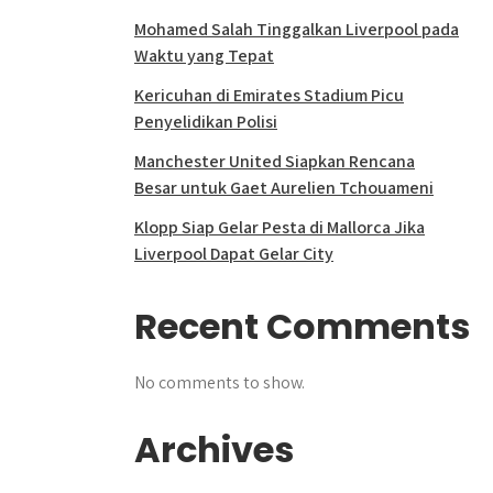
Mohamed Salah Tinggalkan Liverpool pada
Waktu yang Tepat
Kericuhan di Emirates Stadium Picu
Penyelidikan Polisi
Manchester United Siapkan Rencana
Besar untuk Gaet Aurelien Tchouameni
Klopp Siap Gelar Pesta di Mallorca Jika
Liverpool Dapat Gelar City
Recent Comments
No comments to show.
Archives