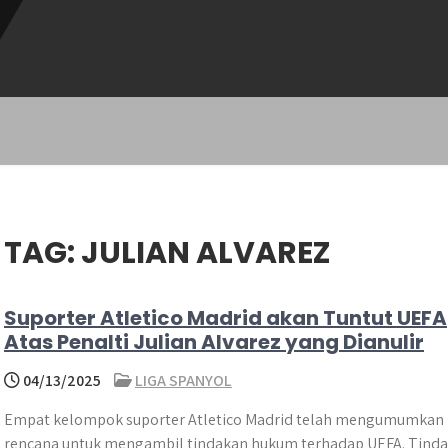
TAG:
JULIAN ALVAREZ
Suporter Atletico Madrid akan Tuntut UEFA
Atas Penalti Julian Alvarez yang Dianulir
04/13/2025
LIGA SPANYOL
Empat kelompok suporter Atletico Madrid telah mengumumkan
rencana untuk mengambil tindakan hukum terhadap UEFA. Tind