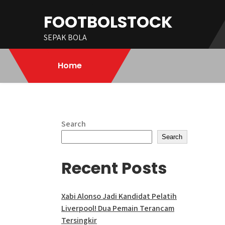
Skip
FOOTBOLSTOCK
to
content
SEPAK BOLA
Home
Search
Search
Recent Posts
Xabi Alonso Jadi Kandidat Pelatih
Liverpool! Dua Pemain Terancam
Tersingkir