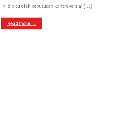
ini dipicu oleh keputusan kontroversial […]
Read more →