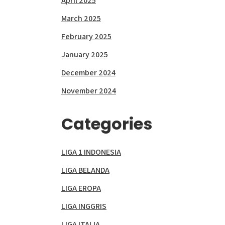
April 2025
March 2025
February 2025
January 2025
December 2024
November 2024
Categories
LIGA 1 INDONESIA
LIGA BELANDA
LIGA EROPA
LIGA INGGRIS
LIGA ITALIA