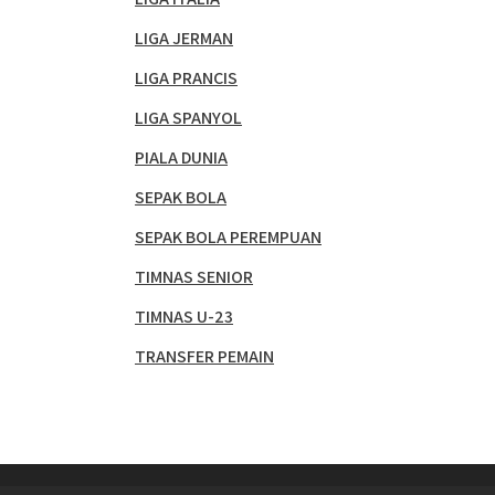
LIGA JERMAN
LIGA PRANCIS
LIGA SPANYOL
PIALA DUNIA
SEPAK BOLA
SEPAK BOLA PEREMPUAN
TIMNAS SENIOR
TIMNAS U-23
TRANSFER PEMAIN