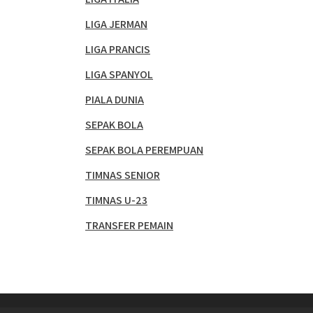
LIGA JERMAN
LIGA PRANCIS
LIGA SPANYOL
PIALA DUNIA
SEPAK BOLA
SEPAK BOLA PEREMPUAN
TIMNAS SENIOR
TIMNAS U-23
TRANSFER PEMAIN