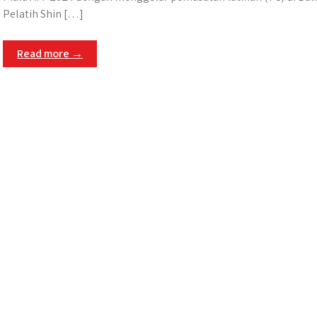
Pelatih Shin […]
Read more →