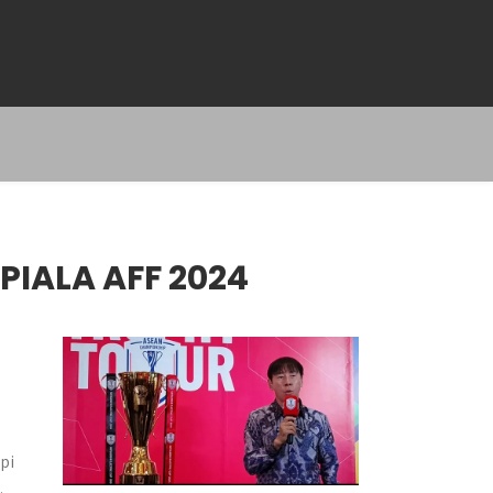
IALA AFF 2024
pi
.