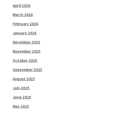
April 2026
March 2026
February 2026
January 2026
December 2025
November 2025
October 2025
September 2025
August 2025
July 2025
June 2025
May 2025