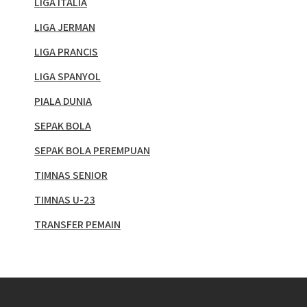
LIGA ITALIA
LIGA JERMAN
LIGA PRANCIS
LIGA SPANYOL
PIALA DUNIA
SEPAK BOLA
SEPAK BOLA PEREMPUAN
TIMNAS SENIOR
TIMNAS U-23
TRANSFER PEMAIN