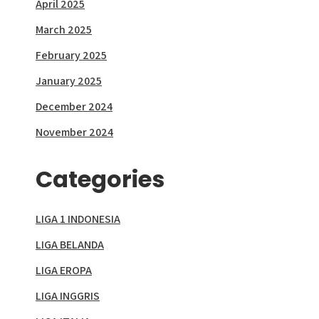
April 2025
March 2025
February 2025
January 2025
December 2024
November 2024
Categories
LIGA 1 INDONESIA
LIGA BELANDA
LIGA EROPA
LIGA INGGRIS