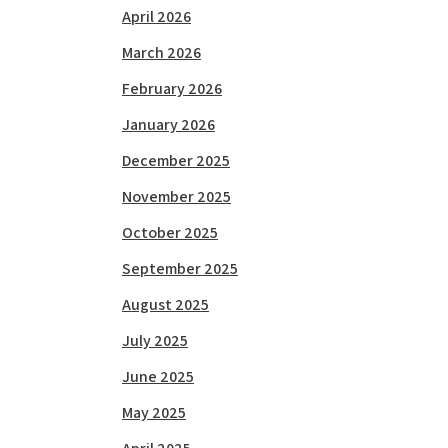
April 2026
March 2026
February 2026
January 2026
December 2025
November 2025
October 2025
September 2025
August 2025
July 2025
June 2025
May 2025