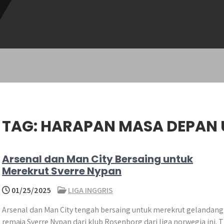
TAG:
HARAPAN MASA DEPAN 
Arsenal dan Man City Bersaing untuk
Merekrut Sverre Nypan
01/25/2025
LIGA INGGRIS
Arsenal dan Man City tengah bersaing untuk merekrut gelandang
remaja Sverre Nypan dari klub Rosenborg dari liga norwegia ini. 