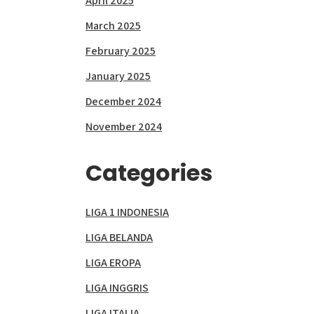
April 2025
March 2025
February 2025
January 2025
December 2024
November 2024
Categories
LIGA 1 INDONESIA
LIGA BELANDA
LIGA EROPA
LIGA INGGRIS
LIGA ITALIA