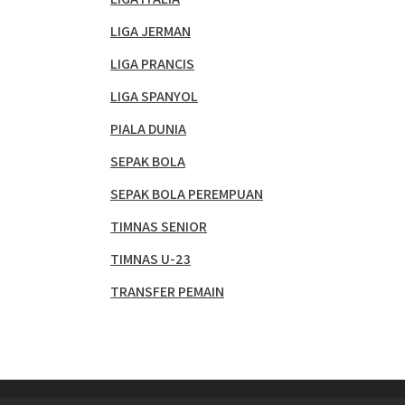
LIGA JERMAN
LIGA PRANCIS
LIGA SPANYOL
PIALA DUNIA
SEPAK BOLA
SEPAK BOLA PEREMPUAN
TIMNAS SENIOR
TIMNAS U-23
TRANSFER PEMAIN