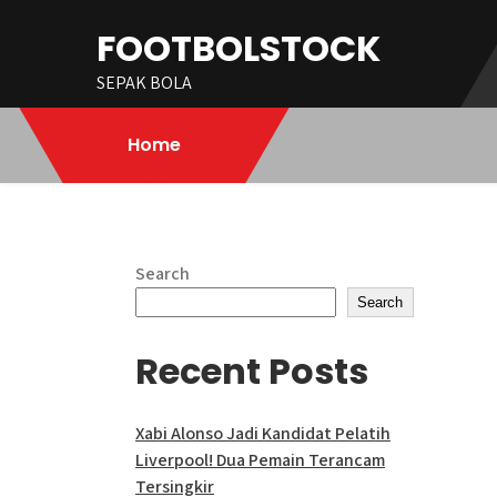
Skip
FOOTBOLSTOCK
to
content
SEPAK BOLA
Home
Search
Search
Recent Posts
Xabi Alonso Jadi Kandidat Pelatih
Liverpool! Dua Pemain Terancam
Tersingkir