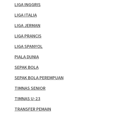
LIGA INGGRIS
LIGA ITALIA
LIGA JERMAN
LIGA PRANCIS
LIGA SPANYOL
PIALA DUNIA
SEPAK BOLA
SEPAK BOLA PEREMPUAN
TIMNAS SENIOR
TIMNAS U-23
TRANSFER PEMAIN