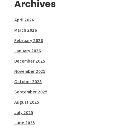
Archives
April 2026
March 2026
February 2026
January 2026
December 2025
November 2025
October 2025
September 2025
August 2025
July 2025
June 2025