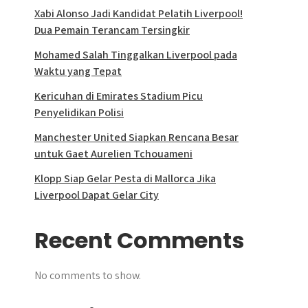
Xabi Alonso Jadi Kandidat Pelatih Liverpool!
Dua Pemain Terancam Tersingkir
Mohamed Salah Tinggalkan Liverpool pada
Waktu yang Tepat
Kericuhan di Emirates Stadium Picu
Penyelidikan Polisi
Manchester United Siapkan Rencana Besar
untuk Gaet Aurelien Tchouameni
Klopp Siap Gelar Pesta di Mallorca Jika
Liverpool Dapat Gelar City
Recent Comments
No comments to show.