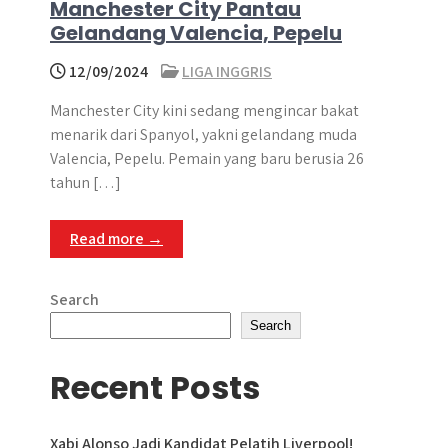
Manchester City Pantau
Gelandang Valencia, Pepelu
12/09/2024
LIGA INGGRIS
​Manchester City kini sedang mengincar bakat
menarik dari Spanyol, yakni gelandang muda
Valencia, Pepelu. Pemain yang baru berusia 26
tahun […]
Read more →
Search
Search
Recent Posts
Xabi Alonso Jadi Kandidat Pelatih Liverpool!