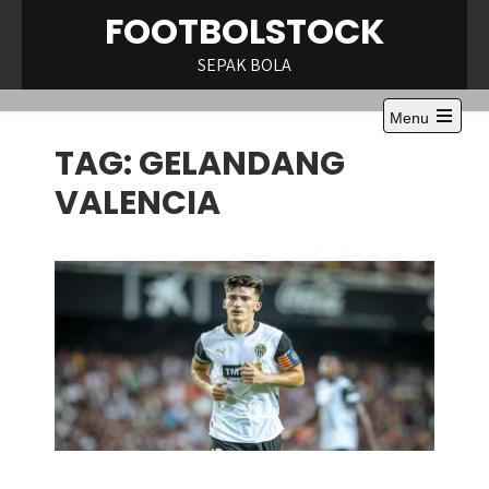
Skip
FOOTBOLSTOCK
to
content
SEPAK BOLA
Menu
Open
TAG:
GELANDANG
the
main
menu
VALENCIA