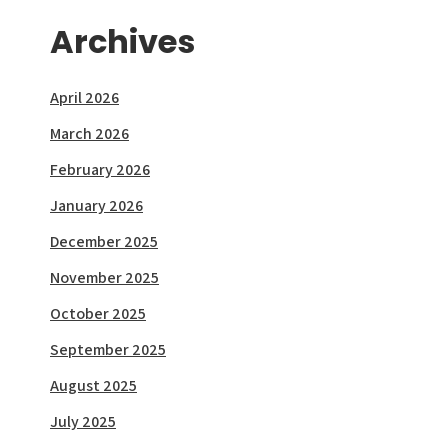
Archives
April 2026
March 2026
February 2026
January 2026
December 2025
November 2025
October 2025
September 2025
August 2025
July 2025