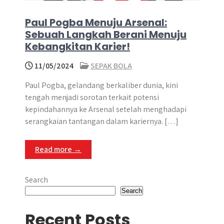
Paul Pogba Menuju Arsenal:
Sebuah Langkah Berani Menuju
Kebangkitan Karier!
11/05/2024
SEPAK BOLA
Paul Pogba, gelandang berkaliber dunia, kini
tengah menjadi sorotan terkait potensi
kepindahannya ke Arsenal setelah menghadapi
serangkaian tantangan dalam kariernya. […]
Read more →
Search
Search
Recent Posts