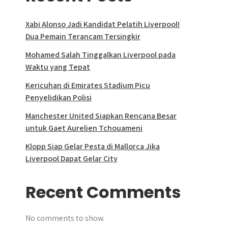
Xabi Alonso Jadi Kandidat Pelatih Liverpool!
Dua Pemain Terancam Tersingkir
Mohamed Salah Tinggalkan Liverpool pada
Waktu yang Tepat
Kericuhan di Emirates Stadium Picu
Penyelidikan Polisi
Manchester United Siapkan Rencana Besar
untuk Gaet Aurelien Tchouameni
Klopp Siap Gelar Pesta di Mallorca Jika
Liverpool Dapat Gelar City
Recent Comments
No comments to show.