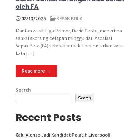
oleh FA
08/13/2025
SEPAK BOLA
Mantan wasit Liga Primer, David Coote, menerima
sanksi skorsing delapan minggu dari Asosiasi
Sepak Bola (FA) setelah terbukti melontarkan kata-
kata […]
Read more →
Search
Search
Recent Posts
Xabi Alonso Jadi Kandidat Pelatih Liverpool!