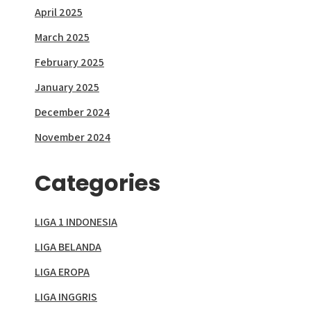
April 2025
March 2025
February 2025
January 2025
December 2024
November 2024
Categories
LIGA 1 INDONESIA
LIGA BELANDA
LIGA EROPA
LIGA INGGRIS