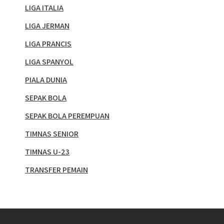
LIGA ITALIA
LIGA JERMAN
LIGA PRANCIS
LIGA SPANYOL
PIALA DUNIA
SEPAK BOLA
SEPAK BOLA PEREMPUAN
TIMNAS SENIOR
TIMNAS U-23
TRANSFER PEMAIN