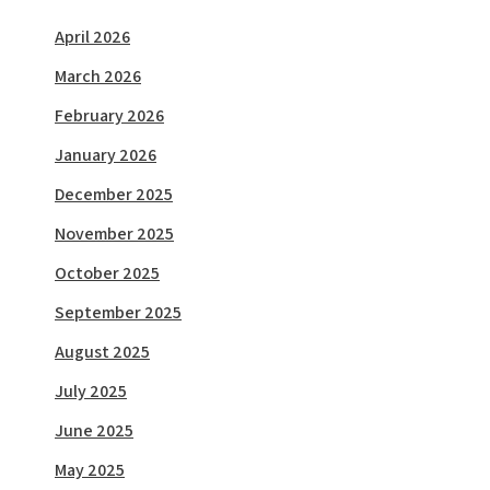
April 2026
March 2026
February 2026
January 2026
December 2025
November 2025
October 2025
September 2025
August 2025
July 2025
June 2025
May 2025