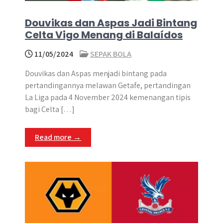
Douvikas dan Aspas Jadi Bintang
Celta Vigo Menang di Balaídos
11/05/2024
SEPAK BOLA
Douvikas dan Aspas menjadi bintang pada
pertandingannya melawan Getafe, pertandingan
La Liga pada 4 November 2024 kemenangan tipis
bagi Celta […]
Read more →