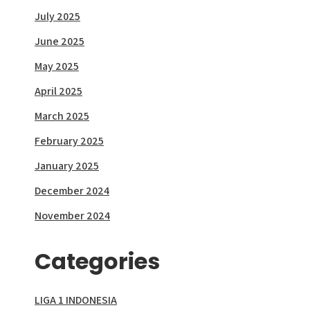
July 2025
June 2025
May 2025
April 2025
March 2025
February 2025
January 2025
December 2024
November 2024
Categories
LIGA 1 INDONESIA