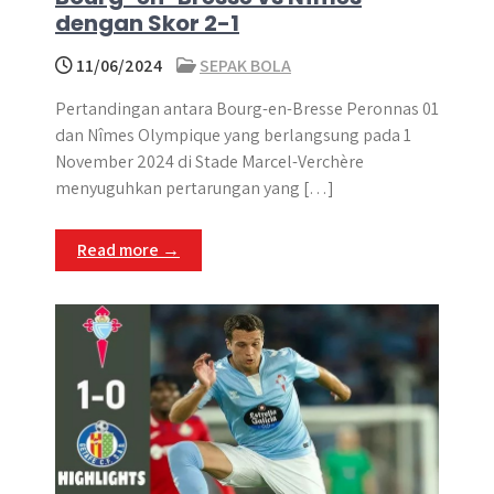
dengan Skor 2-1
11/06/2024
SEPAK BOLA
Pertandingan antara Bourg-en-Bresse Peronnas 01
dan Nîmes Olympique yang berlangsung pada 1
November 2024 di Stade Marcel-Verchère
menyuguhkan pertarungan yang […]
Read more →