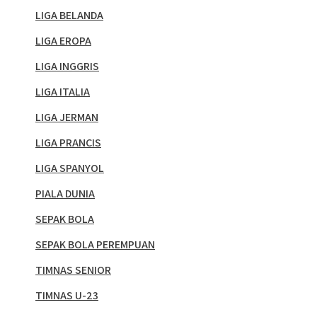
LIGA BELANDA
LIGA EROPA
LIGA INGGRIS
LIGA ITALIA
LIGA JERMAN
LIGA PRANCIS
LIGA SPANYOL
PIALA DUNIA
SEPAK BOLA
SEPAK BOLA PEREMPUAN
TIMNAS SENIOR
TIMNAS U-23