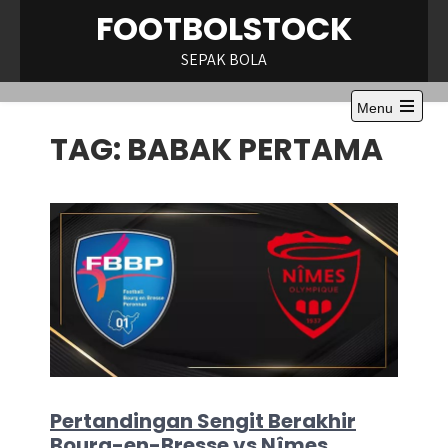
Skip
FOOTBOLSTOCK
to
content
SEPAK BOLA
Menu
Open
TAG:
BABAK PERTAMA
the
main
menu
Pertandingan Sengit Berakhir
Bourg-en-Bresse vs Nîmes