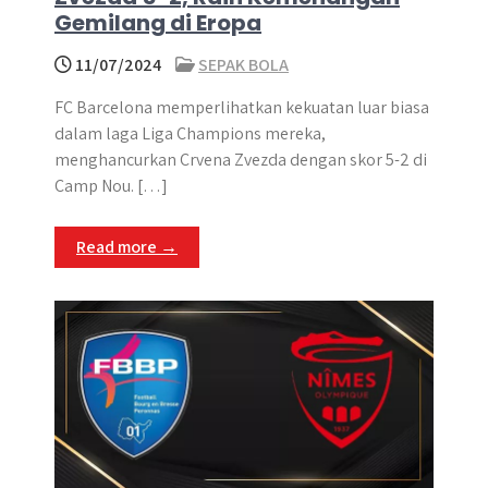
Gemilang di Eropa
11/07/2024
SEPAK BOLA
FC Barcelona memperlihatkan kekuatan luar biasa
dalam laga Liga Champions mereka,
menghancurkan Crvena Zvezda dengan skor 5-2 di
Camp Nou. […]
Read more →