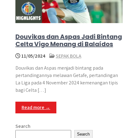
Douvikas dan Aspas Jadi Bintang
Celta Vigo Menang di Balaídos
11/05/2024
SEPAK BOLA
Douvikas dan Aspas menjadi bintang pada
pertandingannya melawan Getafe, pertandingan
La Liga pada 4 November 2024 kemenangan tipis
bagi Celta […]
Read more →
Search
Search