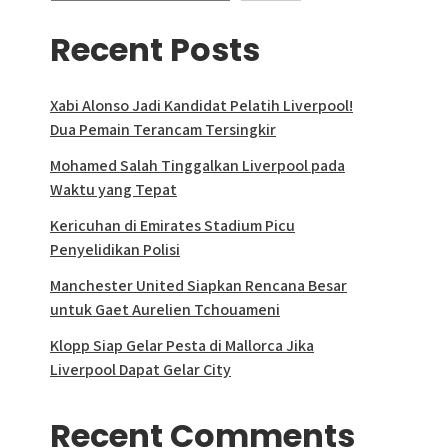
Recent Posts
Xabi Alonso Jadi Kandidat Pelatih Liverpool!
Dua Pemain Terancam Tersingkir
Mohamed Salah Tinggalkan Liverpool pada
Waktu yang Tepat
Kericuhan di Emirates Stadium Picu
Penyelidikan Polisi
Manchester United Siapkan Rencana Besar
untuk Gaet Aurelien Tchouameni
Klopp Siap Gelar Pesta di Mallorca Jika
Liverpool Dapat Gelar City
Recent Comments