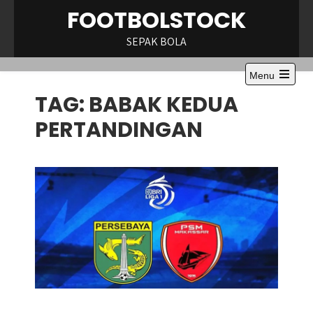
Skip
FOOTBOLSTOCK
to
content
SEPAK BOLA
Menu
Open
TAG:
BABAK KEDUA
the
main
menu
PERTANDINGAN