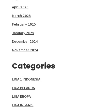
April 2025
March 2025
February 2025
January 2025
December 2024
November 2024
Categories
LIGA 1 INDONESIA
LIGA BELANDA
LIGA EROPA
LIGA INGGRIS