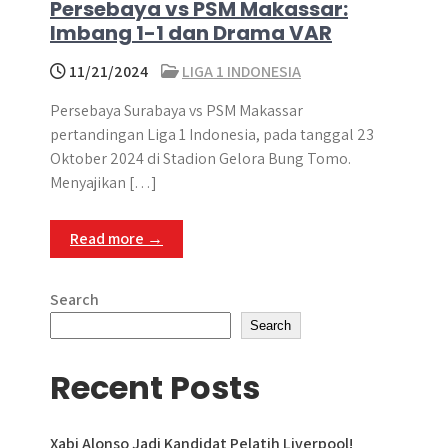
Persebaya vs PSM Makassar:
Imbang 1-1 dan Drama VAR
11/21/2024
LIGA 1 INDONESIA
Persebaya Surabaya vs PSM Makassar
pertandingan Liga 1 Indonesia, pada tanggal 23
Oktober 2024 di Stadion Gelora Bung Tomo.
Menyajikan […]
Read more →
Search
Search
Recent Posts
Xabi Alonso Jadi Kandidat Pelatih Liverpool!