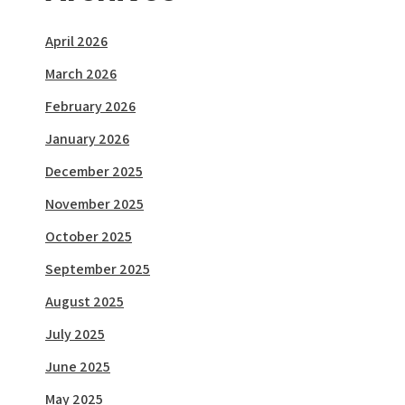
April 2026
March 2026
February 2026
January 2026
December 2025
November 2025
October 2025
September 2025
August 2025
July 2025
June 2025
May 2025