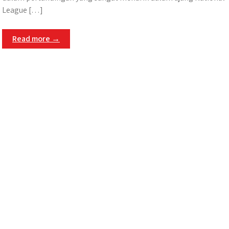
League […]
Read more →