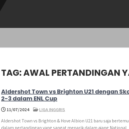
TAG:
AWAL PERTANDINGAN Y
Aldershot Town vs Brighton U21 dengan Sk
2-3 dalam ENL Cup
11/07/2024
LIGA INGGRIS
Aldershot Town vs Brighton & Hove Albion U21 baru saja bertemu
dalam pertandingan yang sangat menarik dalam ajang National