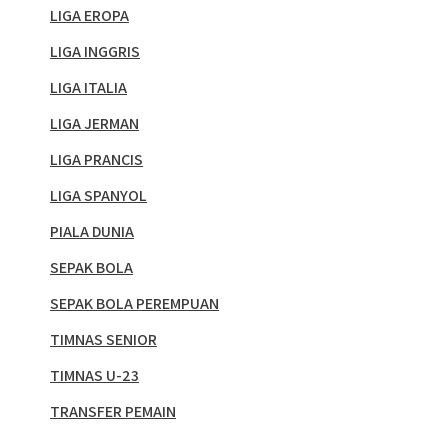
LIGA EROPA
LIGA INGGRIS
LIGA ITALIA
LIGA JERMAN
LIGA PRANCIS
LIGA SPANYOL
PIALA DUNIA
SEPAK BOLA
SEPAK BOLA PEREMPUAN
TIMNAS SENIOR
TIMNAS U-23
TRANSFER PEMAIN