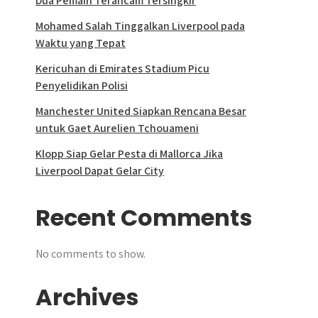
Dua Pemain Terancam Tersingkir
Mohamed Salah Tinggalkan Liverpool pada
Waktu yang Tepat
Kericuhan di Emirates Stadium Picu
Penyelidikan Polisi
Manchester United Siapkan Rencana Besar
untuk Gaet Aurelien Tchouameni
Klopp Siap Gelar Pesta di Mallorca Jika
Liverpool Dapat Gelar City
Recent Comments
No comments to show.
Archives