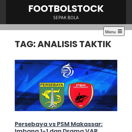
Skip
FOOTBOLSTOCK
to
content
SEPAK BOLA
Menu
Open
TAG:
ANALISIS TAKTIK
the
main
menu
Persebaya vs PSM Makassar:
Imbang 1-1 dan Drama VAR