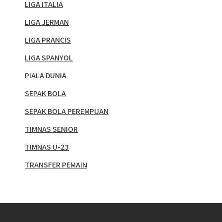
LIGA ITALIA
LIGA JERMAN
LIGA PRANCIS
LIGA SPANYOL
PIALA DUNIA
SEPAK BOLA
SEPAK BOLA PEREMPUAN
TIMNAS SENIOR
TIMNAS U-23
TRANSFER PEMAIN