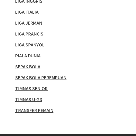
LIGA INGGRIS
LIGA ITALIA
LIGA JERMAN
LIGA PRANCIS
LIGA SPANYOL
PIALA DUNIA
SEPAK BOLA
SEPAK BOLA PEREMPUAN
TIMNAS SENIOR
TIMNAS U-23
TRANSFER PEMAIN