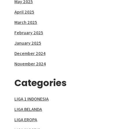
May 2025
April 2025
March 2025
February 2025
January 2025
December 2024
November 2024
Categories
LIGA 1 INDONESIA
LIGA BELANDA
LIGA EROPA