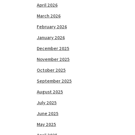
April 2026
March 2026
February 2026
January 2026
December 2025
November 2025
October 2025
September 2025
August 2025
July 2025
June 2025
May 2025