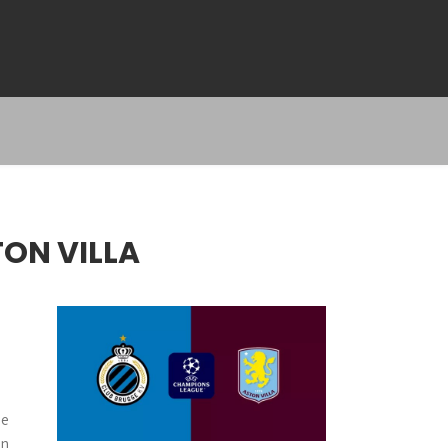
TON VILLA
ge
an