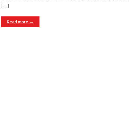
[…]
Read more →