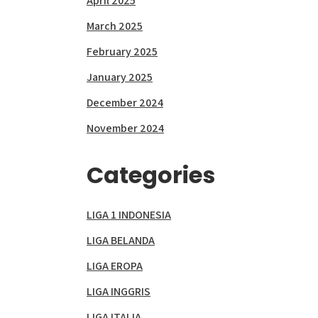
April 2025
March 2025
February 2025
January 2025
December 2024
November 2024
Categories
LIGA 1 INDONESIA
LIGA BELANDA
LIGA EROPA
LIGA INGGRIS
LIGA ITALIA