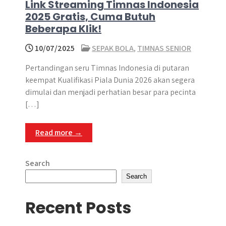
Link Streaming Timnas Indonesia
2025 Gratis, Cuma Butuh
Beberapa Klik!
10/07/2025
SEPAK BOLA
,
TIMNAS SENIOR
Pertandingan seru Timnas Indonesia di putaran
keempat Kualifikasi Piala Dunia 2026 akan segera
dimulai dan menjadi perhatian besar para pecinta
[…]
Read more →
Search
Search
Recent Posts