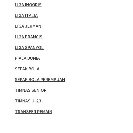
LIGA INGGRIS
LIGA ITALIA
LIGA JERMAN
LIGA PRANCIS
LIGA SPANYOL
PIALA DUNIA
SEPAK BOLA
SEPAK BOLA PEREMPUAN
TIMNAS SENIOR
TIMNAS U-23
TRANSFER PEMAIN