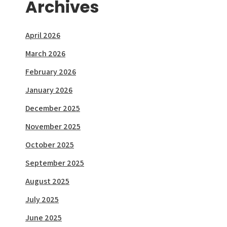
Archives
April 2026
March 2026
February 2026
January 2026
December 2025
November 2025
October 2025
September 2025
August 2025
July 2025
June 2025