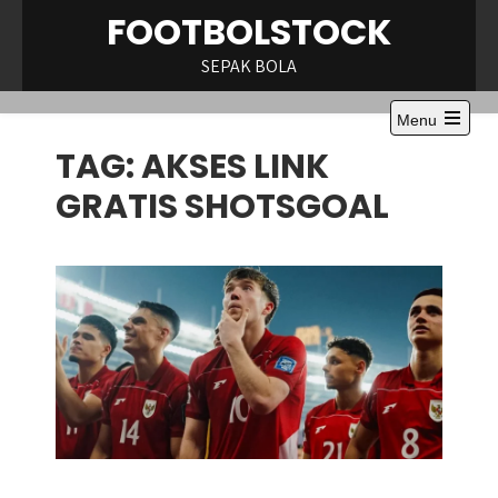
Skip
FOOTBOLSTOCK
to
content
SEPAK BOLA
Menu
Open
TAG:
AKSES LINK
the
main
menu
GRATIS SHOTSGOAL