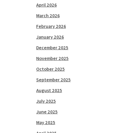
April 2026
March 2026
February 2026
January 2026
December 2025
November 2025
October 2025
September 2025
August 2025
July 2025
June 2025
May 2025