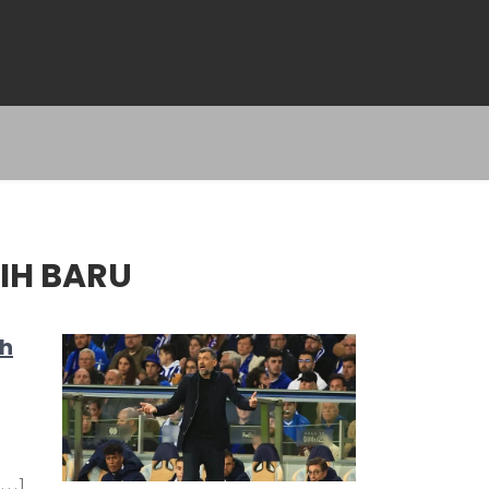
IH BARU
ih
 […]