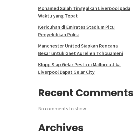
Mohamed Salah Tinggalkan Liverpool pada
Waktu yang Tepat
Kericuhan di Emirates Stadium Picu
Penyelidikan Polisi
Manchester United Siapkan Rencana
Besar untuk Gaet Aurelien Tchouameni
Klopp Siap Gelar Pesta di Mallorca Jika
Liverpool Dapat Gelar City
Recent Comments
No comments to show.
Archives