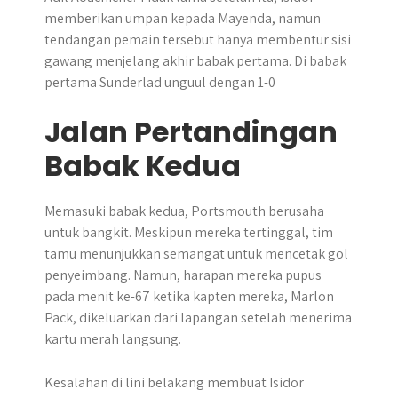
memberikan umpan kepada Mayenda, namun
tendangan pemain tersebut hanya membentur sisi
gawang menjelang akhir babak pertama. Di babak
pertama Sunderlad unguul dengan 1-0
Jalan Pertandingan
Babak Kedua
Memasuki babak kedua, Portsmouth berusaha
untuk bangkit. Meskipun mereka tertinggal, tim
tamu menunjukkan semangat untuk mencetak gol
penyeimbang. Namun, harapan mereka pupus
pada menit ke-67 ketika kapten mereka, Marlon
Pack, dikeluarkan dari lapangan setelah menerima
kartu merah langsung.
Kesalahan di lini belakang membuat Isidor