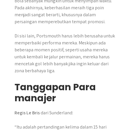
bola sebanyak mungkin untuk menyimpan waktu.
Pada akhirnya, keberhasilan meraih tiga poin
menjadi sangat berarti, khususnya dalam
persaingan memperebutkan tempat promosi.
Di sisi lain, Portsmouth harus lebih berusaha untuk
memperbaiki performa mereka. Meskipun ada
beberapa momen positif, seperti usaha mereka
untuk kembali ke jalur permainan, mereka harus
mencetak gol lebih banyak jika ingin keluar dari
zona berbahaya liga.
Tanggapan Para
manajer
Regis Le Bris
dari Sunderland:
“Itu adalah pertandingan kelima dalam 15 hari