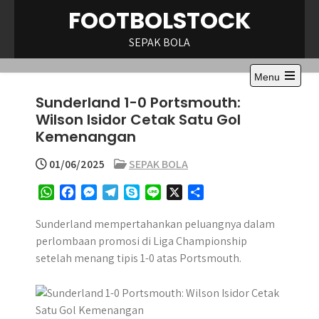
Skip
FOOTBOLSTOCK
to
content
SEPAK BOLA
Menu
Open
Sunderland 1-0 Portsmouth:
the
main
Wilson Isidor Cetak Satu Gol
menu
Kemenangan
01/06/2025
SEPAK BOLA
W
F
M
T
S
L
X
S
h
a
e
e
k
i
h
a
c
s
l
y
n
a
Sunderland mempertahankan peluangnya dalam
t
e
s
e
p
e
r
perlombaan promosi di Liga Championship
s
b
e
g
e
e
setelah menang tipis 1-0 atas Portsmouth.
A
o
n
r
p
o
g
a
p
k
e
m
r