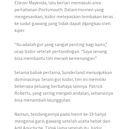
Eliezer Mayenda, lalu berlari memasuki area
pertahanan Portsmouth. Dalam momen yang
mengesankan, Isidor melepaskan tembakan keras
ke sudut gawang yang tidak dapat dijangkau oleh
kiper.
“Itu adalah gol yang sangat penting bagi kami,”
ucap Isidor setelah pertandingan. “Saya senang
bisa membantu tim meraih kemenangan.”
Selama babak pertama, Sunderland menunjukkan
dominasinya. Selain gol Isidor, tim ini memiliki
beberapa peluang berbahaya lainnya. Patrick
Roberts, yang sering menjadi andalan, seharusnya
bisa menambah keunggulan.
Namun, tendangannya pada menit ke-19 hanya
mengenai garis gawang setelah usaha hebat dari
Adil Aouchiche. Tidak lama setelah itu, Isidor