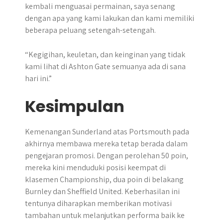
kembali menguasai permainan, saya senang
dengan apa yang kami lakukan dan kami memiliki
beberapa peluang setengah-setengah.
“Kegigihan, keuletan, dan keinginan yang tidak
kami lihat di Ashton Gate semuanya ada di sana
hari ini.”
Kesimpulan
Kemenangan Sunderland atas Portsmouth pada
akhirnya membawa mereka tetap berada dalam
pengejaran promosi. Dengan perolehan 50 poin,
mereka kini menduduki posisi keempat di
klasemen Championship, dua poin di belakang
Burnley dan Sheffield United. Keberhasilan ini
tentunya diharapkan memberikan motivasi
tambahan untuk melanjutkan performa baik ke