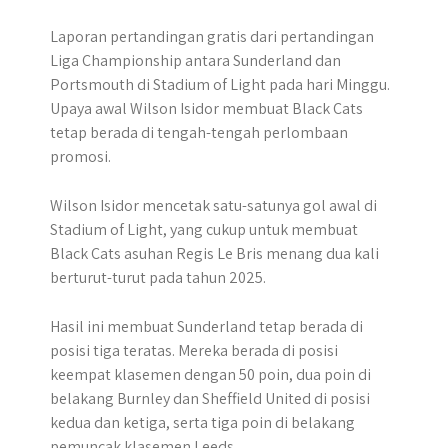
Laporan pertandingan gratis dari pertandingan
Liga Championship antara Sunderland dan
Portsmouth di Stadium of Light pada hari Minggu.
Upaya awal Wilson Isidor membuat Black Cats
tetap berada di tengah-tengah perlombaan
promosi.
Wilson Isidor mencetak satu-satunya gol awal di
Stadium of Light, yang cukup untuk membuat
Black Cats asuhan Regis Le Bris menang dua kali
berturut-turut pada tahun 2025.
Hasil ini membuat Sunderland tetap berada di
posisi tiga teratas. Mereka berada di posisi
keempat klasemen dengan 50 poin, dua poin di
belakang Burnley dan Sheffield United di posisi
kedua dan ketiga, serta tiga poin di belakang
pemuncak klasemen Leeds.