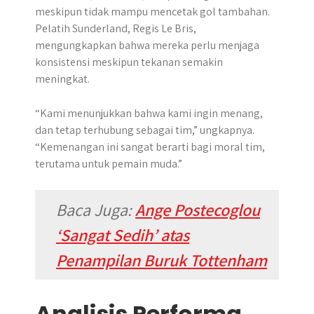
meskipun tidak mampu mencetak gol tambahan.
Pelatih Sunderland, Regis Le Bris,
mengungkapkan bahwa mereka perlu menjaga
konsistensi meskipun tekanan semakin
meningkat.
“Kami menunjukkan bahwa kami ingin menang,
dan tetap terhubung sebagai tim,” ungkapnya.
“Kemenangan ini sangat berarti bagi moral tim,
terutama untuk pemain muda.”
Baca Juga:
Ange Postecoglou
‘Sangat Sedih’ atas
Penampilan Buruk Tottenham
Analisis Performa