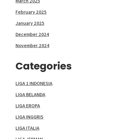
March 2025
February 2025
January 2025
December 2024
November 2024
Categories
LIGA 1 INDONESIA
LIGA BELANDA
LIGA EROPA
LIGA INGGRIS
LIGA ITALIA