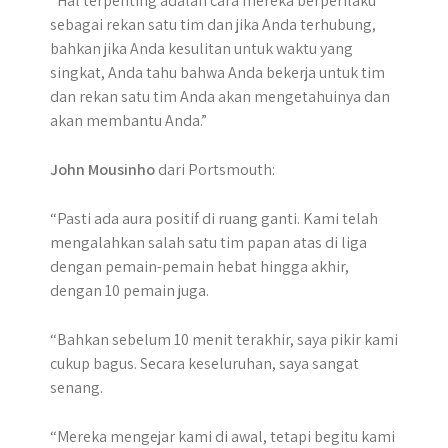
“Hal terpenting adalah cara mereka berperilaku
sebagai rekan satu tim dan jika Anda terhubung,
bahkan jika Anda kesulitan untuk waktu yang
singkat, Anda tahu bahwa Anda bekerja untuk tim
dan rekan satu tim Anda akan mengetahuinya dan
akan membantu Anda.”
John Mousinho
dari Portsmouth:
“Pasti ada aura positif di ruang ganti. Kami telah
mengalahkan salah satu tim papan atas di liga
dengan pemain-pemain hebat hingga akhir,
dengan 10 pemain juga.
“Bahkan sebelum 10 menit terakhir, saya pikir kami
cukup bagus. Secara keseluruhan, saya sangat
senang.
“Mereka mengejar kami di awal, tetapi begitu kami