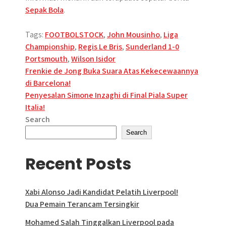
Sepak Bola
.
Tags:
FOOTBOLSTOCK
,
John Mousinho
,
Liga
Championship
,
Regis Le Bris
,
Sunderland 1-0
Portsmouth
,
Wilson Isidor
Post
Frenkie de Jong Buka Suara Atas Kekecewaannya
di Barcelona!
navigation
Penyesalan Simone Inzaghi di Final Piala Super
Italia!
Search
Search
Recent Posts
Xabi Alonso Jadi Kandidat Pelatih Liverpool!
Dua Pemain Terancam Tersingkir
Mohamed Salah Tinggalkan Liverpool pada