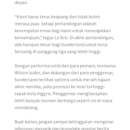
depan.
“Kami harus terus berjuang dan tidak boleh
merasa puas. Setiap pertandingan adalah
kesempatan emas bagi kami untuk menunjukkan
kemampuan,” tegas Le Bris. Di akhir pertandingan,
ada harapan besar bagi Sunderland untuk terus
bersaing di panggung liga yang lebih tinggi.
Dengan performa solid dari para pemain, terutama
Wilson Isidor, dan dukungan dari para penggemar,
Sunderland terlihat optimis untuk meraih tujuan
akhir mereka, yaitu promosi ke level tertinggi
sepak bola Inggris. Penggemar mengharapkan
lebih banyak momen berharga seperti ini di masa
mendatang.
Buat kalian, jangan sampai ketinggalan mengenai
informasi menarik dan terupdate seputar berita