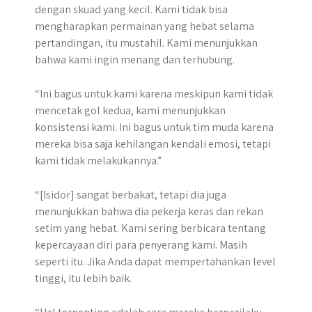
dengan skuad yang kecil. Kami tidak bisa
mengharapkan permainan yang hebat selama
pertandingan, itu mustahil. Kami menunjukkan
bahwa kami ingin menang dan terhubung.
“Ini bagus untuk kami karena meskipun kami tidak
mencetak gol kedua, kami menunjukkan
konsistensi kami. Ini bagus untuk tim muda karena
mereka bisa saja kehilangan kendali emosi, tetapi
kami tidak melakukannya.”
“[Isidor] sangat berbakat, tetapi dia juga
menunjukkan bahwa dia pekerja keras dan rekan
setim yang hebat. Kami sering berbicara tentang
kepercayaan diri para penyerang kami. Masih
seperti itu. Jika Anda dapat mempertahankan level
tinggi, itu lebih baik.