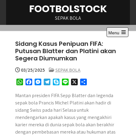
Skip
FOOTBOLSTOCK
to
content
SEPAK BOLA
Menu
Open
Sidang Kasus Penipuan FIFA:
the
main
Putusan Blatter dan Platini akan
menu
Segera Diumumkan
03/25/2025
SEPAK BOLA
W
F
M
T
S
L
X
S
h
a
e
e
k
i
h
a
c
s
l
y
n
a
Mantan presiden FIFA Sepp Blatter dan legenda
t
e
s
e
p
e
r
sepak bola Prancis Michel Platini akan hadir di
s
b
e
g
e
e
sidang Swiss pada hari Selasa untuk
A
o
n
r
mendengarkan apakah kasus yang mengakhiri
p
o
g
a
karier mereka di dunia sepak bola akan berakhir
p
k
e
m
dengan pembebasan mereka atau hukuman atas
r