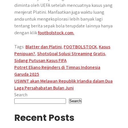
diminta oleh UEFA setelah mencuatnya kasus yang
menjerat Platini. Manfaatkan juga waktu luang
anda untuk mengeksplorasi lebih banyak lagi
tentang berita sepak bola terupdate lainnya hanya
dengan klik
footbolstock.com.
Tags:
Blatter dan Platini
,
FOOTBOLSTOCK
,
Kasus
Penipuan?
,
ShotsGoal Solusi Streaming Gratis
,
Sidang Putusan Kasus FIFA
Post
Potret Eliano Reijnders di Timnas Indonesia
Garuda 2025
navigation
USWNT akan Melawan Republik Irlandia dalam Dua
Laga Persahabatan Bulan Juni
Search
Search
Recent Posts