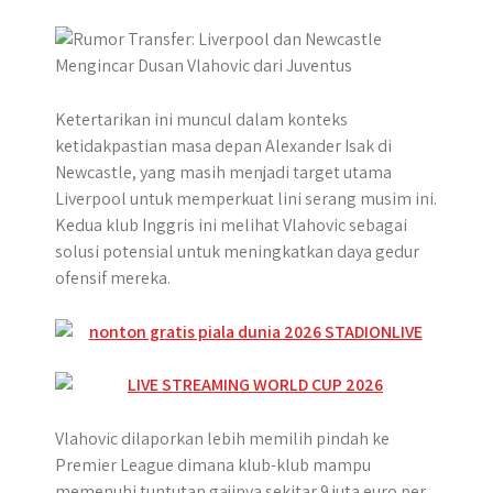
Ketertarikan ini muncul dalam konteks
ketidakpastian masa depan Alexander Isak di
Newcastle, yang masih menjadi target utama
Liverpool untuk memperkuat lini serang musim ini.
Kedua klub Inggris ini melihat Vlahovic sebagai
solusi potensial untuk meningkatkan daya gedur
ofensif mereka.
Vlahovic dilaporkan lebih memilih pindah ke
Premier League dimana klub-klub mampu
memenuhi tuntutan gajinya sekitar 9 juta euro per