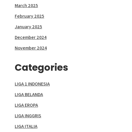
March 2025
February 2025
January 2025
December 2024
November 2024
Categories
LIGA 1 INDONESIA
LIGA BELANDA
LIGA EROPA
LIGA INGGRIS
LIGA ITALIA