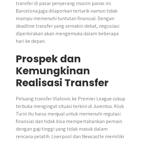
transfer di pasar penyerang musim panas ini.
Barcelona juga dilaporkan tertarik namun tidak
mampu memenuhi tuntutan finansial. Dengan
deadline transfer yang semakin dekat, negosiasi
diperkirakan akan mengemuka dalam beberapa
hari ke depan.
Prospek dan
Kemungkinan
Realisasi Transfer
Peluang transfer Vlahovic ke Premier League cukup
terbuka mengingat situasi terkini di Juventus. Klub
Turin itu harus menjual untuk memenuhi regulasi
finansial dan tidak bisa mempertahankan pemain
dengan gaji tinggi yang tidak masuk dalam
rencana pelatih. Liverpool dan Newcastle memiliki