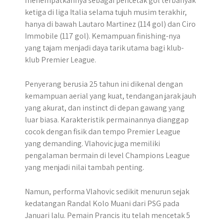
menempatkannya sebagai pencetak gol terbanyak
ketiga di liga Italia selama tujuh musim terakhir,
hanya di bawah Lautaro Martinez (114 gol) dan Ciro
Immobile (117 gol). Kemampuan finishing-nya
yang tajam menjadi daya tarik utama bagi klub-
klub Premier League.
Penyerang berusia 25 tahun ini dikenal dengan
kemampuan aerial yang kuat, tendangan jarak jauh
yang akurat, dan instinct di depan gawang yang
luar biasa. Karakteristik permainannya dianggap
cocok dengan fisik dan tempo Premier League
yang demanding. Vlahovic juga memiliki
pengalaman bermain di level Champions League
yang menjadi nilai tambah penting.
Namun, performa Vlahovic sedikit menurun sejak
kedatangan Randal Kolo Muani dari PSG pada
Januari lalu. Pemain Prancis itu telah mencetak 5