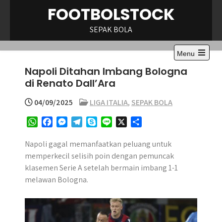
Skip
FOOTBOLSTOCK
to
content
SEPAK BOLA
Menu
Open
Napoli Ditahan Imbang Bologna
the
main
di Renato Dall’Ara
menu
04/09/2025
LIGA ITALIA
,
SEPAK BOLA
W
F
M
T
S
L
X
S
h
a
e
e
k
i
h
a
c
s
l
y
n
a
Napoli gagal memanfaatkan peluang untuk
t
e
s
e
p
e
r
memperkecil selisih poin dengan pemuncak
s
b
e
g
e
e
klasemen Serie A setelah bermain imbang 1-1
A
o
n
r
melawan Bologna.
p
o
g
a
p
k
e
m
r