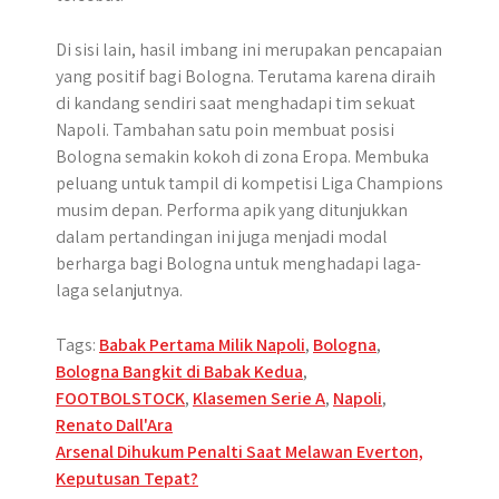
Di sisi lain, hasil imbang ini merupakan pencapaian
yang positif bagi Bologna. Terutama karena diraih
di kandang sendiri saat menghadapi tim sekuat
Napoli. Tambahan satu poin membuat posisi
Bologna semakin kokoh di zona Eropa. Membuka
peluang untuk tampil di kompetisi Liga Champions
musim depan. Performa apik yang ditunjukkan
dalam pertandingan ini juga menjadi modal
berharga bagi Bologna untuk menghadapi laga-
laga selanjutnya.
Tags:
Babak Pertama Milik Napoli
,
Bologna
,
Bologna Bangkit di Babak Kedua
,
FOOTBOLSTOCK
,
Klasemen Serie A
,
Napoli
,
Renato Dall'Ara
Post
Arsenal Dihukum Penalti Saat Melawan Everton,
Keputusan Tepat?