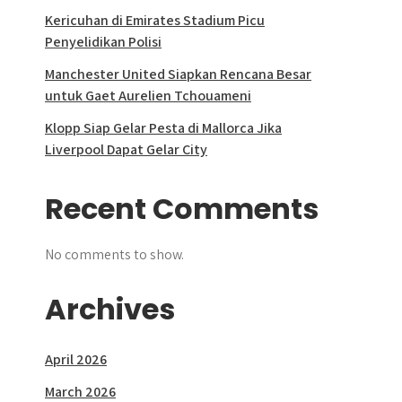
Kericuhan di Emirates Stadium Picu
Penyelidikan Polisi
Manchester United Siapkan Rencana Besar
untuk Gaet Aurelien Tchouameni
Klopp Siap Gelar Pesta di Mallorca Jika
Liverpool Dapat Gelar City
Recent Comments
No comments to show.
Archives
April 2026
March 2026