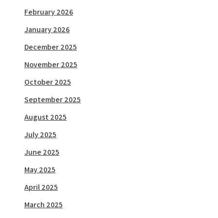
February 2026
January 2026
December 2025
November 2025
October 2025
September 2025
August 2025
July 2025
June 2025
May 2025
April 2025
March 2025