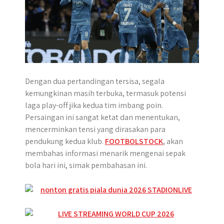
Dengan dua pertandingan tersisa, segala
kemungkinan masih terbuka, termasuk potensi
laga play-off jika kedua tim imbang poin.
Persaingan ini sangat ketat dan menentukan,
mencerminkan tensi yang dirasakan para
pendukung kedua klub.
FOOTBOLSTOCK
, akan
membahas informasi menarik mengenai sepak
bola hari ini, simak pembahasan ini.