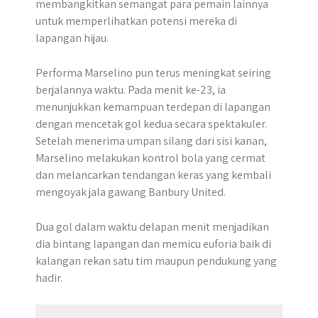
membangkitkan semangat para pemain lainnya
untuk memperlihatkan potensi mereka di
lapangan hijau.
Performa Marselino pun terus meningkat seiring
berjalannya waktu. Pada menit ke-23, ia
menunjukkan kemampuan terdepan di lapangan
dengan mencetak gol kedua secara spektakuler.
Setelah menerima umpan silang dari sisi kanan,
Marselino melakukan kontrol bola yang cermat
dan melancarkan tendangan keras yang kembali
mengoyak jala gawang Banbury United.
Dua gol dalam waktu delapan menit menjadikan
dia bintang lapangan dan memicu euforia baik di
kalangan rekan satu tim maupun pendukung yang
hadir.