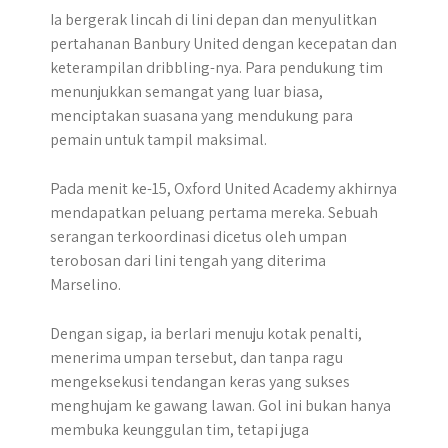
Ia bergerak lincah di lini depan dan menyulitkan
pertahanan Banbury United dengan kecepatan dan
keterampilan dribbling-nya. Para pendukung tim
menunjukkan semangat yang luar biasa,
menciptakan suasana yang mendukung para
pemain untuk tampil maksimal.
Pada menit ke-15, Oxford United Academy akhirnya
mendapatkan peluang pertama mereka. Sebuah
serangan terkoordinasi dicetus oleh umpan
terobosan dari lini tengah yang diterima
Marselino.
Dengan sigap, ia berlari menuju kotak penalti,
menerima umpan tersebut, dan tanpa ragu
mengeksekusi tendangan keras yang sukses
menghujam ke gawang lawan. Gol ini bukan hanya
membuka keunggulan tim, tetapi juga