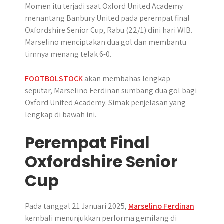
Momen itu terjadi saat Oxford United Academy
menantang Banbury United pada perempat final
Oxfordshire Senior Cup, Rabu (22/1) dini hari WIB.
Marselino menciptakan dua gol dan membantu
timnya menang telak 6-0.
FOOTBOLSTOCK
akan membahas lengkap
seputar, Marselino Ferdinan sumbang dua gol bagi
Oxford United Academy. Simak penjelasan yang
lengkap di bawah ini.
Perempat Final
Oxfordshire Senior
Cup
Pada tanggal 21 Januari 2025,
Marselino Ferdinan
kembali menunjukkan performa gemilang di