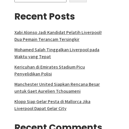
Recent Posts
Xabi Alonso Jadi Kandidat Pelatih Liverpool!
Dua Pemain Terancam Tersingkir
Mohamed Salah Tinggalkan Liverpool pada
Waktu yang Tepat
Kericuhan di Emirates Stadium Picu
Penyelidikan Polisi
Manchester United Siapkan Rencana Besar
untuk Gaet Aurelien Tchouameni
Klopp Siap Gelar Pesta di Mallorca Jika
Liverpool Dapat Gelar City
Recent Comments