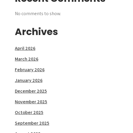
No comments to show.
Archives
April 2026
March 2026
February 2026
January 2026
December 2025
November 2025
October 2025
September 2025