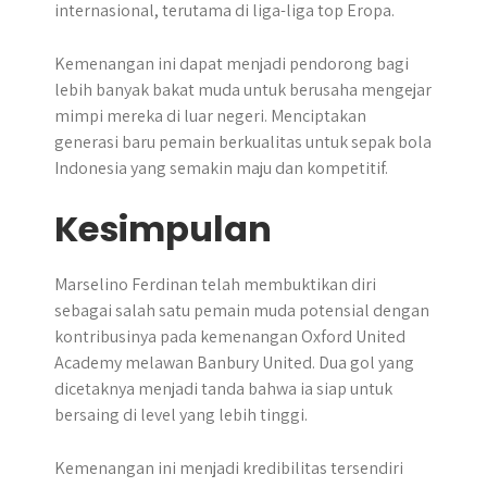
internasional, terutama di liga-liga top Eropa.
Kemenangan ini dapat menjadi pendorong bagi
lebih banyak bakat muda untuk berusaha mengejar
mimpi mereka di luar negeri. Menciptakan
generasi baru pemain berkualitas untuk sepak bola
Indonesia yang semakin maju dan kompetitif.
Kesimpulan
Marselino Ferdinan telah membuktikan diri
sebagai salah satu pemain muda potensial dengan
kontribusinya pada kemenangan Oxford United
Academy melawan Banbury United. Dua gol yang
dicetaknya menjadi tanda bahwa ia siap untuk
bersaing di level yang lebih tinggi.
Kemenangan ini menjadi kredibilitas tersendiri