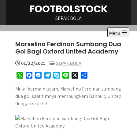
Skip
FOOTBOLSTOCK
to
content
SEPAK BOLA
Menu
Open
Marselino Ferdinan Sumbang Dua
the
main
Gol Bagi Oxford United Academy
menu
01/22/2025
SEPAK BOLA
W
F
M
T
S
L
X
S
h
a
e
e
k
i
h
a
c
s
l
y
n
a
Mulai bermain tajam, Marselino Ferdinan sumbang
t
e
s
e
p
e
r
dua gol saat timnya membungkam Banbury United
s
b
e
g
e
e
dengan skor 6-0.
A
o
n
r
p
o
g
a
p
k
e
m
r