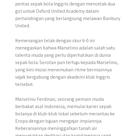
pentas sepak bola Inggris dengan mencetak dua
gol untuk Oxford United Academy dalam
pertandingan yang berlangsung melawan Banbury
United.
Kemenangan telak dengan skor 6-0 ini
menegaskan bahwa Marselino adalah salah satu
talenta muda yang perlu diperhatikan di dunia
sepak bola.​ Sorotan pun tertuju kepada Marselino,
yang kini mulai menemukan ritme bermainnya
sejak bergabung dengan akademi klub Inggris
tersebut.
Marselino Ferdinan, seorang pemain muda
berbakat asal Indonesia, memulai karier sepak
bolanya di klub-klub lokal sebelum merantau ke
Eropa dengan tujuan mengejar impiannya.
Keberaniannya meninggalkan tanah air
menunjukkan dedikasi dan komitmennya yang