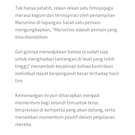
Tak hanya pelatih, rekan-rekan satu timnya juga
merasa kagum dan terinspirasi oleh penampilan
Marselino di lapangan. Salah satu pemain
mengungkapkan, “Marselino adalah pemain yang
bisa diandalkan.
Gol-golnya menunjukkan bahwa ia sudah siap
untuk menghadapi tantangan di level yang lebih
tinggi,” menambah keyakinan bahwa kontribusi
individual dapat berpengaruh besar terhadap hasil
tim.
Kemenangan ini pun diharapkan menjadi
momentum bagi seluruh tim untuk terus
berprestasi di kompetisi yang akan datang, serta
menaikkan momentum positif dalam perjalanan
mereka.