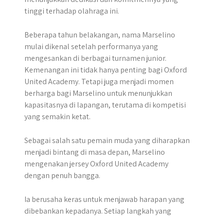
tinggi terhadap olahraga ini.
Beberapa tahun belakangan, nama Marselino
mulai dikenal setelah performanya yang
mengesankan di berbagai turnamen junior.
Kemenangan ini tidak hanya penting bagi Oxford
United Academy. Tetapi juga menjadi momen
berharga bagi Marselino untuk menunjukkan
kapasitasnya di lapangan, terutama di kompetisi
yang semakin ketat.
Sebagai salah satu pemain muda yang diharapkan
menjadi bintang di masa depan, Marselino
mengenakan jersey Oxford United Academy
dengan penuh bangga.
Ia berusaha keras untuk menjawab harapan yang
dibebankan kepadanya. Setiap langkah yang