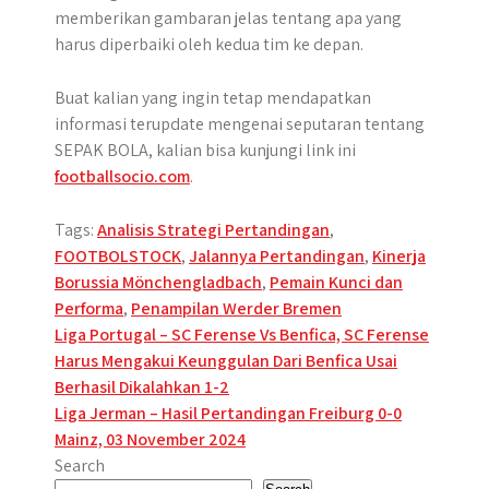
memberikan gambaran jelas tentang apa yang
harus diperbaiki oleh kedua tim ke depan.
Buat kalian yang ingin tetap mendapatkan
informasi terupdate mengenai seputaran tentang
SEPAK BOLA, kalian bisa kunjungi link ini
footballsocio.com
.
Tags:
Analisis Strategi Pertandingan
,
FOOTBOLSTOCK
,
Jalannya Pertandingan
,
Kinerja
Borussia Mönchengladbach
,
Pemain Kunci dan
Performa
,
Penampilan Werder Bremen
Post
Liga Portugal – SC Ferense Vs Benfica, SC Ferense
Harus Mengakui Keunggulan Dari Benfica Usai
navigation
Berhasil Dikalahkan 1-2
Liga Jerman – Hasil Pertandingan Freiburg 0-0
Mainz, 03 November 2024
Search