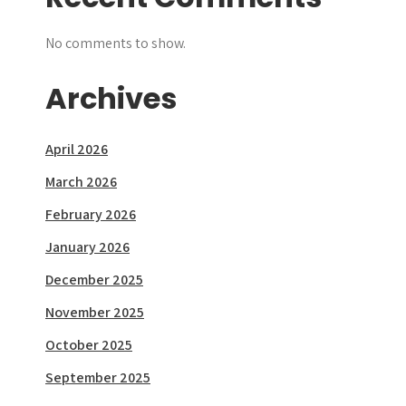
No comments to show.
Archives
April 2026
March 2026
February 2026
January 2026
December 2025
November 2025
October 2025
September 2025