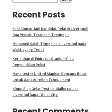
Search
Recent Posts
Xabi Alonso Jadi Kandidat Pelatih Liverpool!
Dua Pemain Terancam Tersingkir
Mohamed Salah Tinggalkan Liverpool pada
Waktu yang Tepat
Kericuhan di Emirates Stadium Picu
Penyelidikan Polisi
Manchester United Siapkan Rencana Besar
untuk Gaet Aurelien Tchouameni
Klopp Siap Gelar Pesta di Mallorca Jika
Liverpool Dapat Gelar City
Recent Comments