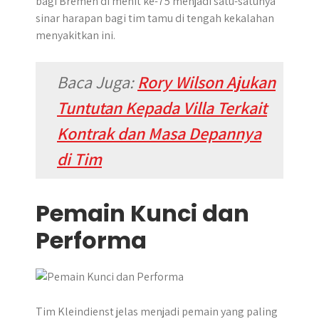
bagi Bremen di menit ke-75 menjadi satu-satunya
sinar harapan bagi tim tamu di tengah kekalahan
menyakitkan ini.
Baca Juga:
Rory Wilson Ajukan
Tuntutan Kepada Villa Terkait
Kontrak dan Masa Depannya
di Tim
Pemain Kunci dan
Performa
Tim Kleindienst jelas menjadi pemain yang paling