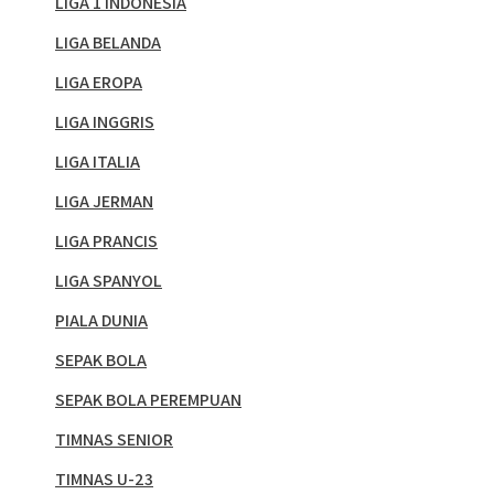
LIGA 1 INDONESIA
LIGA BELANDA
LIGA EROPA
LIGA INGGRIS
LIGA ITALIA
LIGA JERMAN
LIGA PRANCIS
LIGA SPANYOL
PIALA DUNIA
SEPAK BOLA
SEPAK BOLA PEREMPUAN
TIMNAS SENIOR
TIMNAS U-23