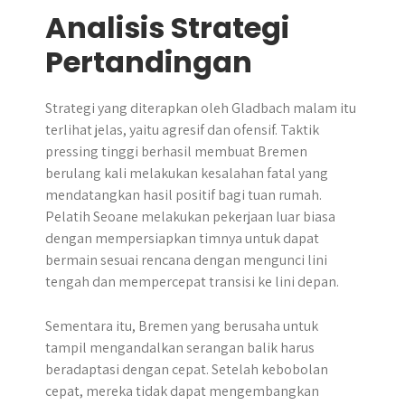
Analisis Strategi
Pertandingan
Strategi yang diterapkan oleh Gladbach malam itu
terlihat jelas, yaitu agresif dan ofensif. Taktik
pressing tinggi berhasil membuat Bremen
berulang kali melakukan kesalahan fatal yang
mendatangkan hasil positif bagi tuan rumah.
Pelatih Seoane melakukan pekerjaan luar biasa
dengan mempersiapkan timnya untuk dapat
bermain sesuai rencana dengan mengunci lini
tengah dan mempercepat transisi ke lini depan.
Sementara itu, Bremen yang berusaha untuk
tampil mengandalkan serangan balik harus
beradaptasi dengan cepat. Setelah kebobolan
cepat, mereka tidak dapat mengembangkan