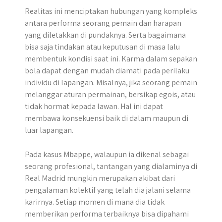
Realitas ini menciptakan hubungan yang kompleks
antara performa seorang pemain dan harapan
yang diletakkan di pundaknya. Serta bagaimana
bisa saja tindakan atau keputusan di masa lalu
membentuk kondisi saat ini. Karma dalam sepakan
bola dapat dengan mudah diamati pada perilaku
individu di lapangan. Misalnya, jika seorang pemain
melanggar aturan permainan, bersikap egois, atau
tidak hormat kepada lawan. Hal ini dapat
membawa konsekuensi baik di dalam maupun di
luar lapangan.
Pada kasus Mbappe, walaupun ia dikenal sebagai
seorang profesional, tantangan yang dialaminya di
Real Madrid mungkin merupakan akibat dari
pengalaman kolektif yang telah dia jalani selama
karirnya. Setiap momen di mana dia tidak
memberikan performa terbaiknya bisa dipahami