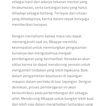
sebagai hasil dari adanya tekanan mental yang
terakumulasi, serta tantangan baru yang harus
dihadapi sebagai bintang. Terlepas dari situasi
yang dihadapinya, karma dalam sepak bola juga
memberikan harapan.
Dengan memahami bahwa masa lalu dapat
memengaruhi saat ini, Mbappe memiliki
kesempatan untuk merenungkan pengalaman
buruknya dan mengubahnya menjadi
pembelajaran yang bermanfaat. Kesadaran akan
siklus karma ini dapat mendorong pemain untuk
mengambil tindakan yang lebih bijaksana. Baik
dalam pengambilan keputusan di lapangan
maupun dalam perilaku di luar lapangan. Dengan
demikian, proses pembelajaran ini akan
berkontribusi pada perkembangan diri sebagai
atlet. Mendorong Mbappe untuk bangkit lebih kuat
dan lebih siap dalam menghadapi tantangan yang