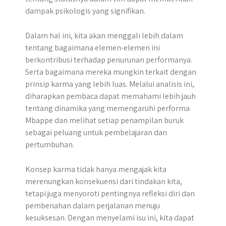
dampak psikologis yang signifikan.
Dalam hal ini, kita akan menggali lebih dalam
tentang bagaimana elemen-elemen ini
berkontribusi terhadap penurunan performanya.
Serta bagaimana mereka mungkin terkait dengan
prinsip karma yang lebih luas. Melalui analisis ini,
diharapkan pembaca dapat memahami lebih jauh
tentang dinamika yang memengaruhi performa
Mbappe dan melihat setiap penampilan buruk
sebagai peluang untuk pembelajaran dan
pertumbuhan.
Konsep karma tidak hanya mengajak kita
merenungkan konsekuensi dari tindakan kita,
tetapi juga menyoroti pentingnya refleksi diri dan
pembenahan dalam perjalanan menuju
kesuksesan. Dengan menyelami isu ini, kita dapat