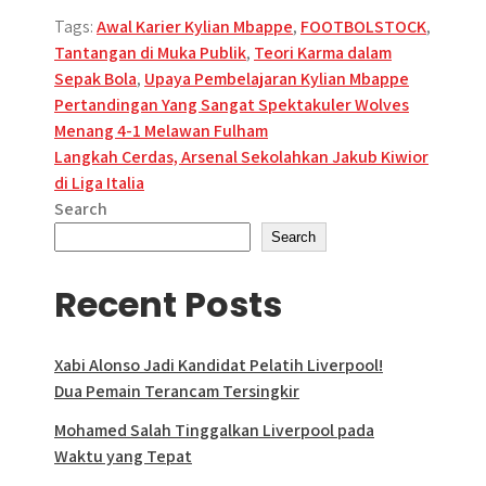
Tags:
Awal Karier Kylian Mbappe
,
FOOTBOLSTOCK
,
Tantangan di Muka Publik
,
Teori Karma dalam
Sepak Bola
,
Upaya Pembelajaran Kylian Mbappe
Post
Pertandingan Yang Sangat Spektakuler Wolves
Menang 4-1 Melawan Fulham
navigation
Langkah Cerdas, Arsenal Sekolahkan Jakub Kiwior
di Liga Italia
Search
Search
Recent Posts
Xabi Alonso Jadi Kandidat Pelatih Liverpool!
Dua Pemain Terancam Tersingkir
Mohamed Salah Tinggalkan Liverpool pada
Waktu yang Tepat