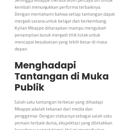
Sehingga Mbappé merasa lebih percaya diri untuk
kembali menunjukkan performa terbaiknya. ​
Dengan memahami bahwa setiap tantangan dapat
menjadi sarana untuk belajar dan berkembang.
Kylian Mbappe diharapkan mampu mengubah
penampilan buruk menjadi titik tolak untuk
mencapai kesuksesan yang lebih besar di masa
depan.
Menghadapi
Tantangan di Muka
Publik
Salah satu tantangan terbesar yang dihadapi
Mbappe adalah tekanan dari media dan
penggemar. Dengan statusnya sebagai salah satu
pemain terbaik dunia, ekspektasi yang diletakkan
kepadanya sangat tinggi. Hal ini menjadi ujian