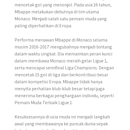
mencetak gol yang menonjol. Pada usia 16 tahun,
Mbappe melakukan debutnya di tim utama
Monaco. Menjadi salah satu pemain muda yang
paling diperhatikan di Eropa.
​Performa menawan Mbappe di Monaco selama
musim 2016-2017 mengubahnya menjadi bintang
dalam waktu singkat. Dia memainkan peran kunci
dalam membawa Monaco meraih gelar Ligue 1,
serta mencapai semifinal Liga Champions. Dengan
mencetak 15 gol di liga dan berkontribusi besar
dalam kompetisi Eropa. Mbappe tidak hanya
menyita perhatian klub-klub besar tetapi juga
menerima berbagai penghargaan individu, seperti
Pemain Muda Terbaik Ligue 1.
Kesuksesannya di usia muda ini menjadi langkah
awal yang membawanya ke puncak dunia sepak