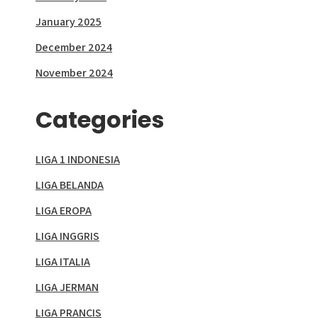
January 2025
December 2024
November 2024
Categories
LIGA 1 INDONESIA
LIGA BELANDA
LIGA EROPA
LIGA INGGRIS
LIGA ITALIA
LIGA JERMAN
LIGA PRANCIS