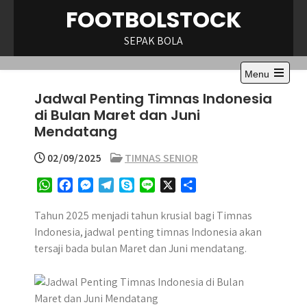
Skip
FOOTBOLSTOCK
to
content
SEPAK BOLA
Menu
Open
Jadwal Penting Timnas Indonesia
the
main
di Bulan Maret dan Juni
menu
Mendatang
02/09/2025
TIMNAS SENIOR
W
F
M
T
S
L
X
S
h
a
e
e
k
i
h
a
c
s
l
y
n
a
Tahun 2025 menjadi tahun krusial bagi Timnas
t
e
s
e
p
e
r
Indonesia, jadwal penting timnas Indonesia akan
s
b
e
g
e
e
tersaji bada bulan Maret dan Juni mendatang.
A
o
n
r
p
o
g
a
p
k
e
m
r