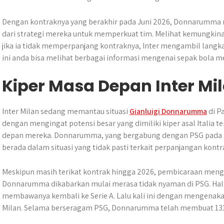
p
o
g
a
p
k
e
m
Dengan kontraknya yang berakhir pada Juni 2026, Donnarumma m
r
dari strategi mereka untuk memperkuat tim. Melihat kemungk
jika ia tidak memperpanjang kontraknya, Inter mengambil langk
ini anda bisa melihat berbagai informasi mengenai sepak bola me
Kiper Masa Depan Inter Mi
Inter Milan sedang memantau situasi
Gianluigi Donnarumma
di P
dengan mengingat potensi besar yang dimiliki kiper asal Italia 
depan mereka. Donnarumma, yang bergabung dengan PSG pada 20
berada dalam situasi yang tidak pasti terkait perpanjangan kontr
Meskipun masih terikat kontrak hingga 2026, pembicaraan menge
Donnarumma dikabarkan mulai merasa tidak nyaman di PSG. Hal 
membawanya kembali ke Serie A. Lalu kali ini dengan mengenaka
Milan. Selama berseragam PSG, Donnarumma telah membuat 131 