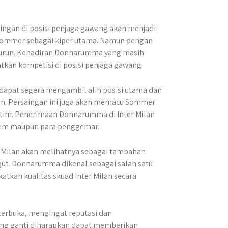
ingan di posisi penjaga gawang akan menjadi
nn Sommer sebagai kiper utama. Namun dengan
nurun. Kehadiran Donnarumma yang masih
kan kompetisi di posisi penjaga gawang.
apat segera mengambil alih posisi utama dan
lan. Persaingan ini juga akan memacu Sommer
 tim. Penerimaan Donnarumma di Inter Milan
setim maupun para penggemar.
r Milan akan melihatnya sebagai tambahan
jut. Donnarumma dikenal sebagai salah satu
atkan kualitas skuad Inter Milan secara
erbuka, mengingat reputasi dan
ang ganti diharapkan dapat memberikan