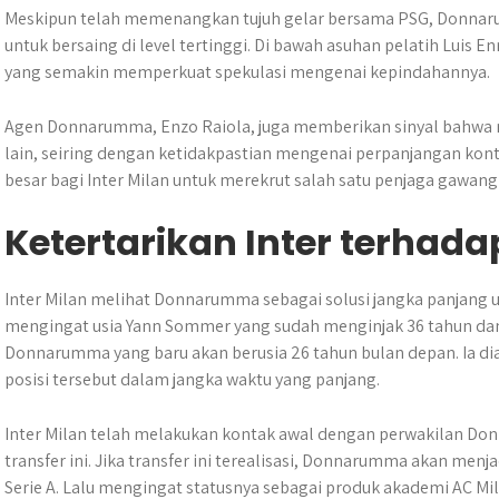
Meskipun telah memenangkan tujuh gelar bersama PSG, Donnar
untuk bersaing di level tertinggi. Di bawah asuhan pelatih Luis E
yang semakin memperkuat spekulasi mengenai kepindahannya.
Agen Donnarumma, Enzo Raiola, juga memberikan sinyal bahwa 
lain, seiring dengan ketidakpastian mengenai perpanjangan kont
besar bagi Inter Milan untuk merekrut salah satu penjaga gawang t
Ketertarikan Inter terha
Inter Milan melihat Donnarumma sebagai solusi jangka panjang
mengingat usia Yann Sommer yang sudah menginjak 36 tahun d
Donnarumma yang baru akan berusia 26 tahun bulan depan. Ia dia
posisi tersebut dalam jangka waktu yang panjang.
Inter Milan telah melakukan kontak awal dengan perwakilan 
transfer ini. Jika transfer ini terealisasi, Donnarumma akan menja
Serie A. Lalu mengingat statusnya sebagai produk akademi AC Mi