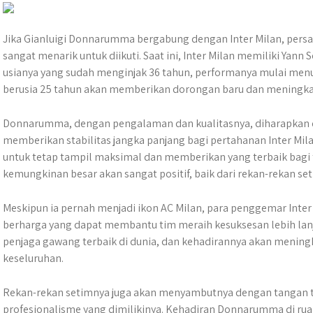
Jika Gianluigi Donnarumma bergabung dengan Inter Milan, persa
sangat menarik untuk diikuti. Saat ini, Inter Milan memiliki Ya
usianya yang sudah menginjak 36 tahun, performanya mulai me
berusia 25 tahun akan memberikan dorongan baru dan meningkat
Donnarumma, dengan pengalaman dan kualitasnya, diharapkan d
memberikan stabilitas jangka panjang bagi pertahanan Inter Mi
untuk tetap tampil maksimal dan memberikan yang terbaik bagi
kemungkinan besar akan sangat positif, baik dari rekan-rekan 
Meskipun ia pernah menjadi ikon AC Milan, para penggemar Inte
berharga yang dapat membantu tim meraih kesuksesan lebih lan
penjaga gawang terbaik di dunia, dan kehadirannya akan meningk
keseluruhan.
Rekan-rekan setimnya juga akan menyambutnya dengan tangan t
profesionalisme yang dimilikinya. Kehadiran Donnarumma di ru