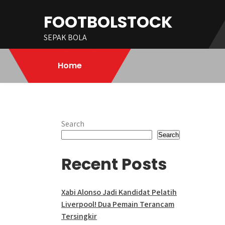
Skip
FOOTBOLSTOCK
to
content
SEPAK BOLA
Home
Search
Search
Recent Posts
Xabi Alonso Jadi Kandidat Pelatih
Liverpool! Dua Pemain Terancam
Tersingkir