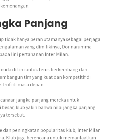
h kemenangan.
ngka Panjang
p tidak hanya peran utamanya sebagai penjaga
n pengalaman yang dimilikinya, Donnarumma
ada lini pertahanan Inter Milan.
n muda di tim untuk terus berkembang dan
membangun tim yang kuat dan kompetitif di
trofi di masa depan.
ncanaan jangka panjang mereka untuk
esar, klub yakin bahwa nilai jangka panjang
a tersebut.
 dan peningkatan popularitas klub, Inter Milan
ma. Klub juga berencana untuk memanfaatkan