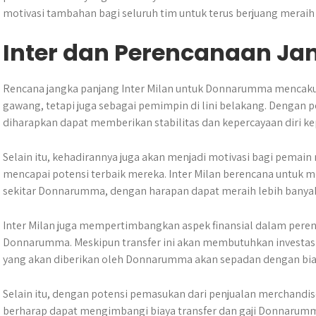
motivasi tambahan bagi seluruh tim untuk terus berjuang merai
Inter dan Perencanaan Ja
Rencana jangka panjang Inter Milan untuk Donnarumma mencaku
gawang, tetapi juga sebagai pemimpin di lini belakang. Denga
diharapkan dapat memberikan stabilitas dan kepercayaan diri kep
Selain itu, kehadirannya juga akan menjadi motivasi bagi pemai
mencapai potensi terbaik mereka. Inter Milan berencana untuk 
sekitar Donnarumma, dengan harapan dapat meraih lebih banyak 
Inter Milan juga mempertimbangkan aspek finansial dalam pere
Donnarumma. Meskipun transfer ini akan membutuhkan investasi b
yang akan diberikan oleh Donnarumma akan sepadan dengan biay
Selain itu, dengan potensi pemasukan dari penjualan merchandise
berharap dapat mengimbangi biaya transfer dan gaji Donnarum