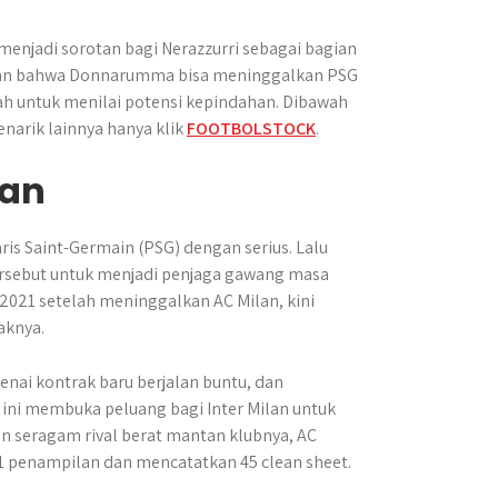
enjadi sorotan bagi Nerazzurri sebagai bagian
inan bahwa Donnarumma bisa meninggalkan PSG
ah untuk menilai potensi kepindahan. Dibawah
narik lainnya hanya klik
FOOTBOLSTOCK
.
lan
aris Saint-Germain (PSG) dengan serius. Lalu
tersebut untuk menjadi penjaga gawang masa
21 setelah meninggalkan AC Milan, kini
aknya.
nai kontrak baru berjalan buntu, dan
ini membuka peluang bagi Inter Milan untuk
n seragam rival berat mantan klubnya, AC
penampilan dan mencatatkan 45 clean sheet.