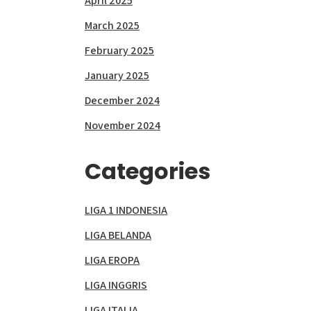
April 2025
March 2025
February 2025
January 2025
December 2024
November 2024
Categories
LIGA 1 INDONESIA
LIGA BELANDA
LIGA EROPA
LIGA INGGRIS
LIGA ITALIA