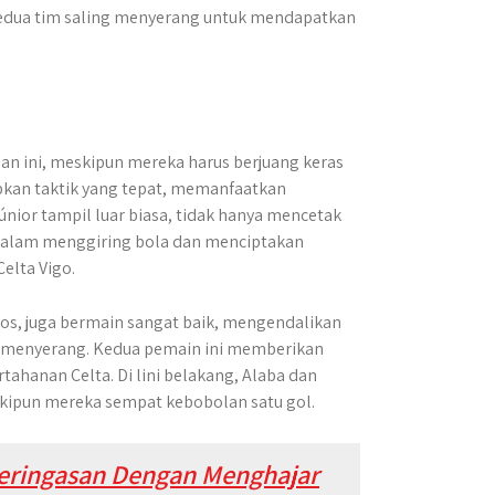
kedua tim saling menyerang untuk mendapatkan
n ini, meskipun mereka harus berjuang keras
pkan taktik yang tepat, memanfaatkan
únior tampil luar biasa, tidak hanya mencetak
a dalam menggiring bola dan menciptakan
elta Vigo.
oos, juga bermain sangat baik, mengendalikan
e menyerang. Kedua pemain ini memberikan
ahanan Celta. Di lini belakang, Alaba dan
skipun mereka sempat kebobolan satu gol.
eringasan Dengan Menghajar