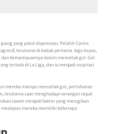
uang yang patut diapresiasi. Pelatih Carlos
gresif, terutama di babak pertama. Iago Aspas,
n dan kemampuannya dalam mencetak gol. Gol
g terbaik di La Liga, dan ia menjadi inspirasi
ipun mereka mampu mencetak gol, pertahanan
an, terutama saat menghadapi serangan cepat
rakan lawan menjadi faktor yang merugikan.
na meskipun mereka memiliki beberapa
an