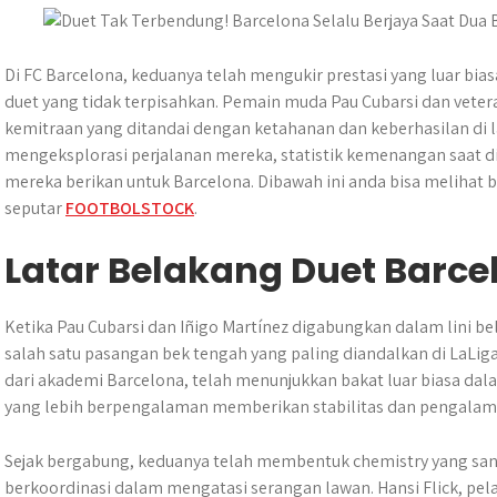
A
o
n
r
p
o
g
a
p
k
e
m
Di FC Barcelona, keduanya telah mengukir prestasi yang luar bi
r
duet yang tidak terpisahkan. Pemain muda Pau Cubarsi dan vete
kemitraan yang ditandai dengan ketahanan dan keberhasilan di la
mengeksplorasi perjalanan mereka, statistik kemenangan saat d
mereka berikan untuk Barcelona. Dibawah ini anda bisa melihat 
seputar
FOOTBOLSTOCK
.
Latar Belakang Duet Barce
Ketika Pau Cubarsi dan Iñigo Martínez digabungkan dalam lini b
salah satu pasangan bek tengah yang paling diandalkan di LaLig
dari akademi Barcelona, telah menunjukkan bakat luar biasa dalam
yang lebih berpengalaman memberikan stabilitas dan pengalaman
Sejak bergabung, keduanya telah membentuk chemistry yang san
berkoordinasi dalam mengatasi serangan lawan. Hansi Flick, pel