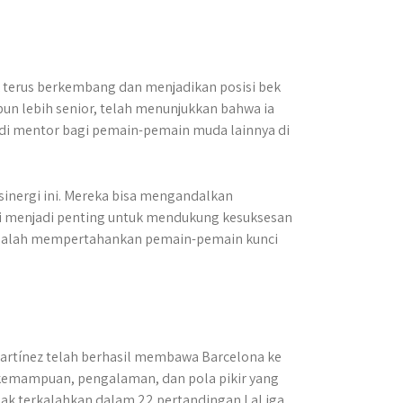
 terus berkembang dan menjadikan posisi bek
pun lebih senior, telah menunjukkan bahwa ia
adi mentor bagi pemain-pemain muda lainnya di
t sinergi ini. Mereka bisa mengandalkan
Ini menjadi penting untuk mendukung kesuksesan
t adalah mempertahankan pemain-pemain kunci
o Martínez telah berhasil membawa Barcelona ke
n kemampuan, pengalaman, dan pola pikir yang
idak terkalahkan dalam 22 pertandingan LaLiga