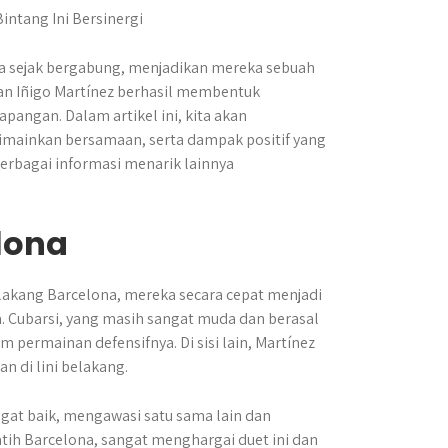
asa sejak bergabung, menjadikan mereka sebuah
ran Iñigo Martínez berhasil membentuk
pangan. Dalam artikel ini, kita akan
imainkan bersamaan, serta dampak positif yang
berbagai informasi menarik lainnya
lona
elakang Barcelona, mereka secara cepat menjadi
a. Cubarsi, yang masih sangat muda dan berasal
 permainan defensifnya. Di sisi lain, Martínez
 di lini belakang.
gat baik, mengawasi satu sama lain dan
atih Barcelona, sangat menghargai duet ini dan