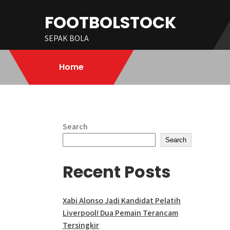
Skip
FOOTBOLSTOCK
to
content
SEPAK BOLA
Home
Search
Search
Recent Posts
Xabi Alonso Jadi Kandidat Pelatih
Liverpool! Dua Pemain Terancam
Tersingkir