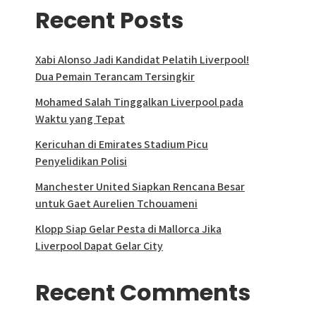
Recent Posts
Xabi Alonso Jadi Kandidat Pelatih Liverpool!
Dua Pemain Terancam Tersingkir
Mohamed Salah Tinggalkan Liverpool pada
Waktu yang Tepat
Kericuhan di Emirates Stadium Picu
Penyelidikan Polisi
Manchester United Siapkan Rencana Besar
untuk Gaet Aurelien Tchouameni
Klopp Siap Gelar Pesta di Mallorca Jika
Liverpool Dapat Gelar City
Recent Comments