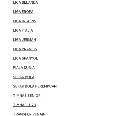
LIGA BELANDA
LIGA EROPA
LIGA INGGRIS
LIGA ITALIA
LIGA JERMAN
LIGA PRANCIS
LIGA SPANYOL
PIALA DUNIA
SEPAK BOLA
SEPAK BOLA PEREMPUAN
TIMNAS SENIOR
TIMNAS U-23
TRANSFER PEMAIN