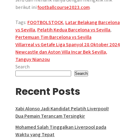
berikut ini
footballcourse2023.com
.
Tags:
FOOTBOLSTOCK
,
Latar Belakang Barcelona
vs Sevilla
,
Pelatih Kedua Barcelona vs Sevilla
,
Pertemuan Tim Barcelona vs Sevilla
Post
Villarreal vs Getafe Liga Spanyol 28 Oktober 2024
Newcastle dan Aston Villa Incar Bek Sevilla,
navigation
Tanguy Nianzou
Search
Search
Recent Posts
Xabi Alonso Jadi Kandidat Pelatih Liverpool!
Dua Pemain Terancam Tersingkir
Mohamed Salah Tinggalkan Liverpool pada
Waktu yang Tepat