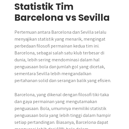
Statistik Tim
Barcelona vs Sevilla
Pertemuan antara Barcelona dan Sevilla selalu
menyajikan statistik yang menarik, mengingat
perbedaan filosofi permainan kedua tim ini.
Barcelona, sebagai salah satu klub terbesar di
dunia, lebih sering mendominasi dalam hal
penguasaan bola dan jumlah gol yang dicetak,
sementara Sevilla lebih mengandalkan
pertahanan solid dan serangan balik yang efisien.
Barcelona, yang dikenal dengan filosofi tiki-taka
dan gaya permainan yang mengutamakan
penguasaan. Bola, umumnya memiliki statistik
penguasaan bola yang lebih tinggi dalam hampir
setiap pertandingan. Biasanya, Barcelona dapat