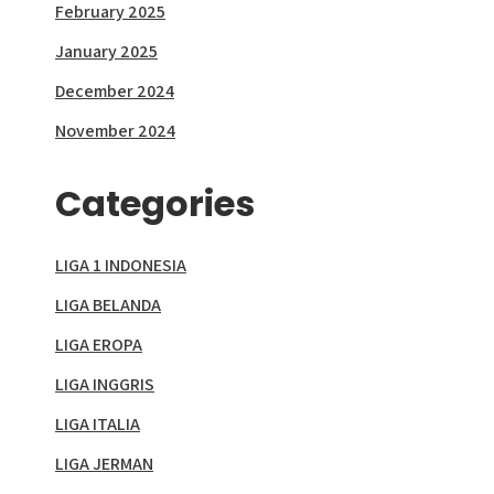
February 2025
January 2025
December 2024
November 2024
Categories
LIGA 1 INDONESIA
LIGA BELANDA
LIGA EROPA
LIGA INGGRIS
LIGA ITALIA
LIGA JERMAN