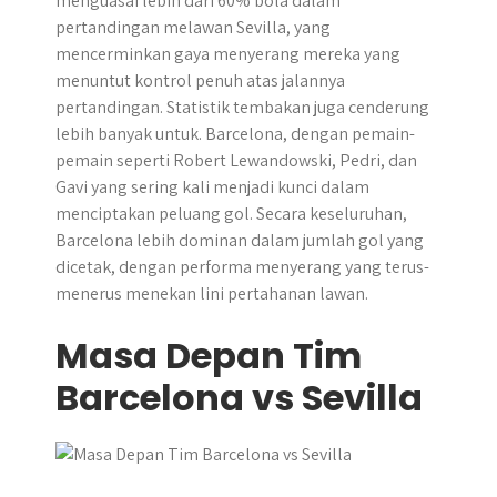
menguasai lebih dari 60% bola dalam
pertandingan melawan Sevilla, yang
mencerminkan gaya menyerang mereka yang
menuntut kontrol penuh atas jalannya
pertandingan. Statistik tembakan juga cenderung
lebih banyak untuk. Barcelona, dengan pemain-
pemain seperti Robert Lewandowski, Pedri, dan
Gavi yang sering kali menjadi kunci dalam
menciptakan peluang gol. Secara keseluruhan,
Barcelona lebih dominan dalam jumlah gol yang
dicetak, dengan performa menyerang yang terus-
menerus menekan lini pertahanan lawan.
Masa Depan Tim
Barcelona vs Sevilla