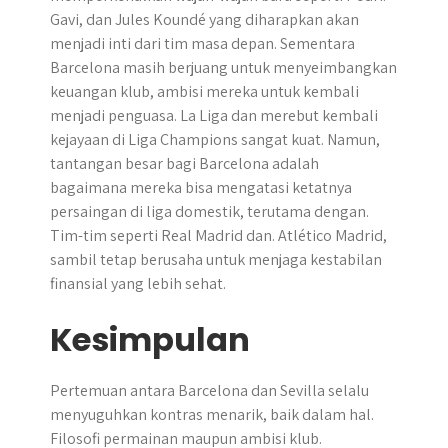
Gavi, dan Jules Koundé yang diharapkan akan
menjadi inti dari tim masa depan. Sementara
Barcelona masih berjuang untuk menyeimbangkan
keuangan klub, ambisi mereka untuk kembali
menjadi penguasa. La Liga dan merebut kembali
kejayaan di Liga Champions sangat kuat. Namun,
tantangan besar bagi Barcelona adalah
bagaimana mereka bisa mengatasi ketatnya
persaingan di liga domestik, terutama dengan.
Tim-tim seperti Real Madrid dan. Atlético Madrid,
sambil tetap berusaha untuk menjaga kestabilan
finansial yang lebih sehat.
Kesimpulan
Pertemuan antara Barcelona dan Sevilla selalu
menyuguhkan kontras menarik, baik dalam hal.
Filosofi permainan maupun ambisi klub.