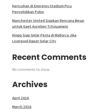
Kericuhan di Emirates Stadium Picu
Penyelidikan Polisi
Manchester United Siapkan Rencana Besar
untuk Gaet Aurelien Tchouameni
Klopp Siap Gelar Pesta di Mallorca Jika
Liverpool Dapat Gelar City
Recent Comments
No comments to show.
Archives
April 2026
March 2026