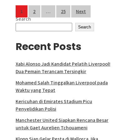
Posts
1
2
…
25
Next
Search
pagination
Search
Recent Posts
Xabi Alonso Jadi Kandidat Pelatih Liverpool!
Dua Pemain Terancam Tersingkir
Mohamed Salah Tinggalkan Liverpool pada
Waktu yang Tepat
Kericuhan di Emirates Stadium Picu
Penyelidikan Polisi
Manchester United Siapkan Rencana Besar
untuk Gaet Aurelien Tchouameni
Klopp Siap Gelar Pesta di Mallorca Jika