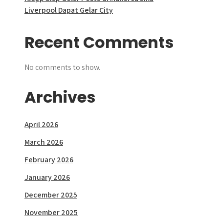
Liverpool Dapat Gelar City
Recent Comments
No comments to show.
Archives
April 2026
March 2026
February 2026
January 2026
December 2025
November 2025