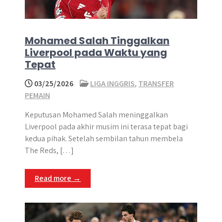
Mohamed Salah Tinggalkan
Liverpool pada Waktu yang
Tepat
03/25/2026
LIGA INGGRIS
,
TRANSFER
PEMAIN
Keputusan Mohamed Salah meninggalkan
Liverpool pada akhir musim ini terasa tepat bagi
kedua pihak. Setelah sembilan tahun membela
The Reds, […]
Read more →