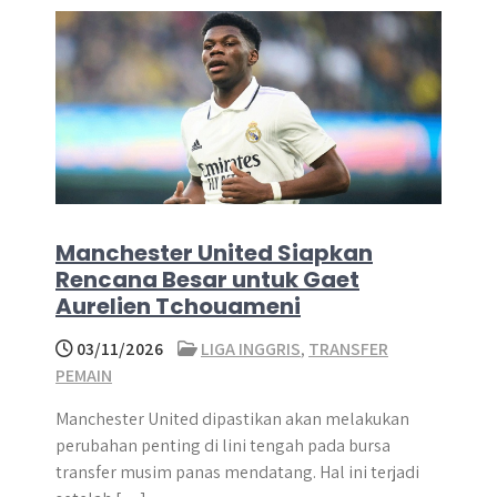
Manchester United Siapkan
Rencana Besar untuk Gaet
Aurelien Tchouameni
03/11/2026
LIGA INGGRIS
,
TRANSFER
PEMAIN
Manchester United dipastikan akan melakukan
perubahan penting di lini tengah pada bursa
transfer musim panas mendatang. Hal ini terjadi