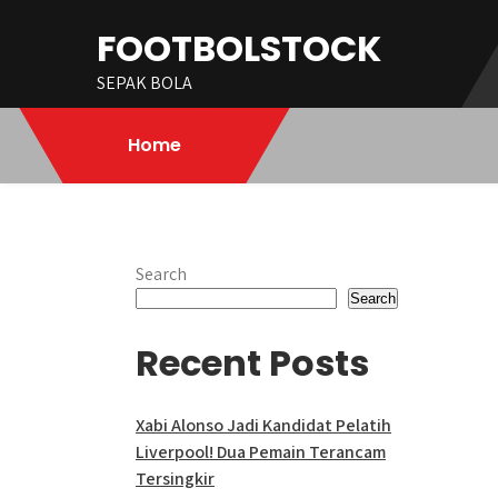
Skip
FOOTBOLSTOCK
to
content
SEPAK BOLA
Home
Search
Search
Recent Posts
Xabi Alonso Jadi Kandidat Pelatih
Liverpool! Dua Pemain Terancam
Tersingkir