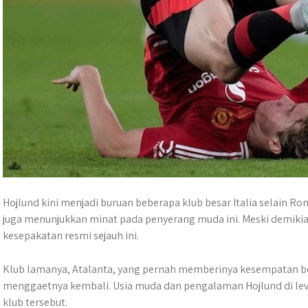
Hojlund kini menjadi buruan beberapa klub besar Italia selain Ro
juga menunjukkan minat pada penyerang muda ini. Meski demiki
kesepakatan resmi sejauh ini.
Klub lamanya, Atalanta, yang pernah memberinya kesempatan bes
menggaetnya kembali. Usia muda dan pengalaman Hojlund di level 
klub tersebut.