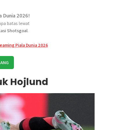
a Dunia 2026!
pa batas lewat
kasi Shotsgoal
.
RANG
uk Hojlund