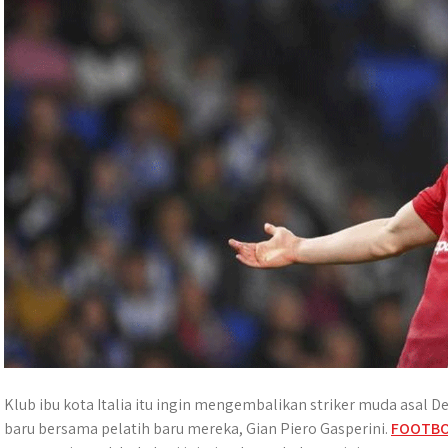
p
o
g
a
p
k
e
m
r
Klub ibu kota Italia itu ingin mengembalikan striker muda asal 
baru bersama pelatih baru mereka, Gian Piero Gasperini.
FOOTB