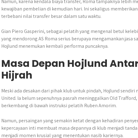
Namun, karena kendala biaya transfer, Roma tampaknya lebih m
kewajiban pembelian di kemudian hari. Ini sekaligus memberikan r
terbebani nilai transfer besar dalam satu waktu.
Gian Piero Gasperini, sebagai pelatih yang mengenal betul keleb
yang mendorong AS Roma serius berupaya mengamankan jasa sang
Hojlund menemukan kembali performa puncaknya.
Masa Depan Hojlund Antar
Hijrah
Meski ada desakan dari pihak klub untuk pindah, Hojlund sendiri
United. Ia belum sepenuhnya pasrah meninggalkan Old Trafford,
berkembang di bawah instruksi pelatih Ruben Amorim.
Namun, persaingan yang semakin ketat dengan kehadiran penye
kepercayaan inti membuat masa depannya di klub menjadi tanda 
menjadi momen krusial yang menentukan nasib kariernya.