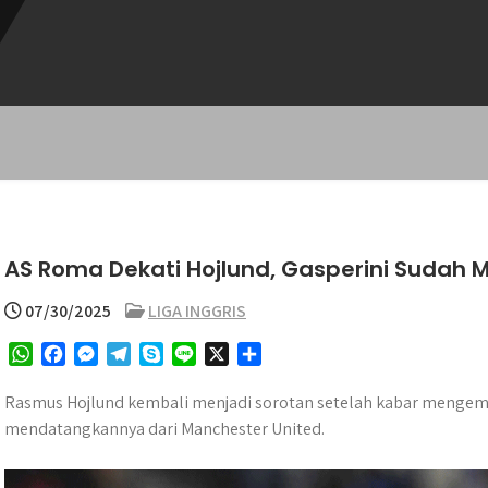
AS Roma Dekati Hojlund, Gasperini Sudah 
07/30/2025
LIGA INGGRIS
W
F
M
T
S
L
X
S
h
a
e
e
k
i
h
a
c
s
l
y
n
a
Rasmus Hojlund kembali menjadi sorotan setelah kabar menge
t
e
s
e
p
e
r
mendatangkannya dari Manchester United.​
s
b
e
g
e
e
A
o
n
r