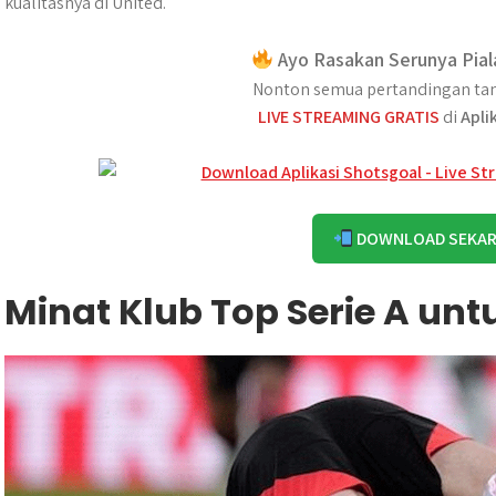
kualitasnya di United.
Ayo Rasakan Serunya Pial
Nonton semua pertandingan tan
LIVE STREAMING GRATIS
di
Apli
DOWNLOAD SEKA
Minat Klub Top Serie A unt